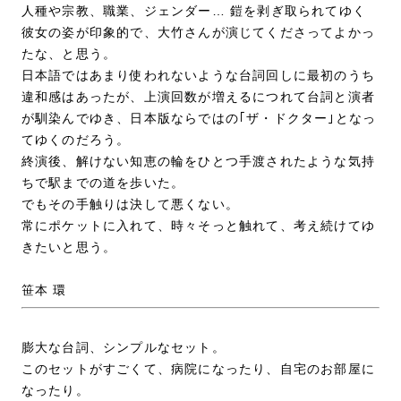
人種や宗教、職業、ジェンダー… 鎧を剥ぎ取られてゆく
彼女の姿が印象的で、大竹さんが演じてくださってよかっ
たな、と思う。
日本語ではあまり使われないような台詞回しに最初のうち
違和感はあったが、上演回数が増えるにつれて台詞と演者
が馴染んでゆき、日本版ならではの｢ザ・ドクター｣となっ
てゆくのだろう。
終演後、解けない知恵の輪をひとつ手渡されたような気持
ちで駅までの道を歩いた。
でもその手触りは決して悪くない。
常にポケットに入れて、時々そっと触れて、考え続けてゆ
きたいと思う。
笹本 環
膨大な台詞、シンプルなセット。
このセットがすごくて、病院になったり、自宅のお部屋に
なったり。