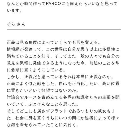
なんとか時間作ってPARCOにも伺えたらいいなと思って
います。
そら さん
正義は見る角度によっていくらでも形を変える。
情報網が発達して、この世界は自分が思う以上に多様性に
満ちていることを知り、そしてまた一般の人々でも自分の
意見を気軽に発信できるようになった今、前述のことを常
に念頭に置くようにしている。
しかし、正義だと思っているそれは本当に正義なのか。
正義によく似た顔をした、自己を正当化したい、高い位置
に置きたいという欲望ではないのか。
討論会でルースを責め立てる各界の知識者たちの主張を聞
いていて、ふとそんなことを思った。
そしてどこにも属さずフラットであるつもりの彼女もま
た、社会に身を置くうちにいつの間にか他者によって様々
な鎧を着せられていたことに気付く。