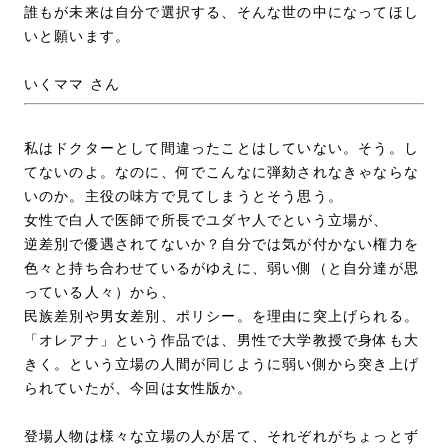
誰もが未来は自分で選択する、そんな世の中になってほし
いと願います。
いくママ さん
私はドクターとして間違ったことはしていない。そう。し
てないのよ。なのに、何でこんなに弾劾されなきゃならな
いのか。主役の味方で見てしまうとそう思う。
女性で白人で医師で所長でユダヤ人でという立場が、
逆差別で優遇されてないか？自分では気が付かない権力を
色々と持ち合わせているがゆえに、弱い側（と自分達が思
っている人々）から、
民族差別や男女差別、ポリシー。を理由に突上げられる。
「オレアナ」という作品では、男性で大学教授で身体も大
きく。という立場の人間が同じように弱い側から突き上げ
られていたが、今回は女性版か。
登場人物は様々な立場の人が居て、それぞれがちょっとず