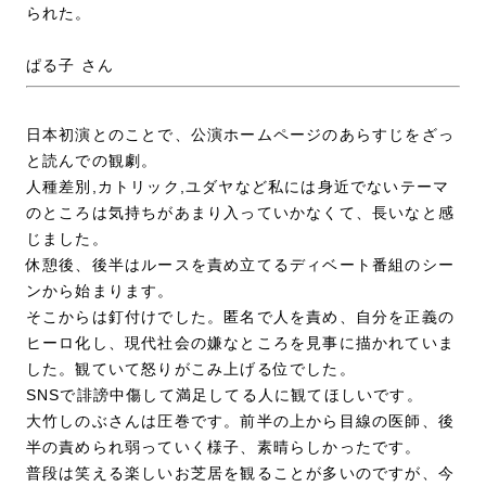
られた。
ぱる子 さん
日本初演とのことで、公演ホームページのあらすじをざっ
と読んでの観劇。
人種差別,カトリック,ユダヤなど私には身近でないテーマ
のところは気持ちがあまり入っていかなくて、長いなと感
じました。
休憩後、後半はルースを責め立てるディベート番組のシー
ンから始まります。
そこからは釘付けでした。匿名で人を責め、自分を正義の
ヒーロ化し、現代社会の嫌なところを見事に描かれていま
した。観ていて怒りがこみ上げる位でした。
SNSで誹謗中傷して満足してる人に観てほしいです。
大竹しのぶさんは圧巻です。前半の上から目線の医師、後
半の責められ弱っていく様子、素晴らしかったです。
普段は笑える楽しいお芝居を観ることが多いのですが、今