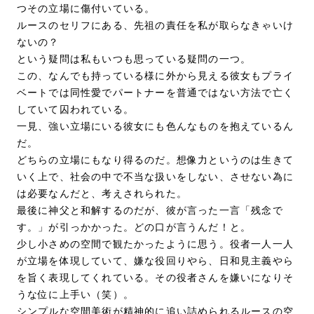
つその立場に傷付いている。
ルースのセリフにある、先祖の責任を私が取らなきゃいけ
ないの？
という疑問は私もいつも思っている疑問の一つ。
この、なんでも持っている様に外から見える彼女もプライ
ベートでは同性愛でパートナーを普通ではない方法で亡く
していて囚われている。
一見、強い立場にいる彼女にも色んなものを抱えているん
だ。
どちらの立場にもなり得るのだ。想像力というのは生きて
いく上で、社会の中で不当な扱いをしない、させない為に
は必要なんだと、考えされられた。
最後に神父と和解するのだが、彼が言った一言「残念で
す。」が引っかかった。どの口が言うんだ！と。
少し小さめの空間で観たかったように思う。役者一人一人
が立場を体現していて、嫌な役回りやら、日和見主義やら
を旨く表現してくれている。その役者さんを嫌いになりそ
うな位に上手い（笑）。
シンプルな空間美術が精神的に追い詰められるルースの空