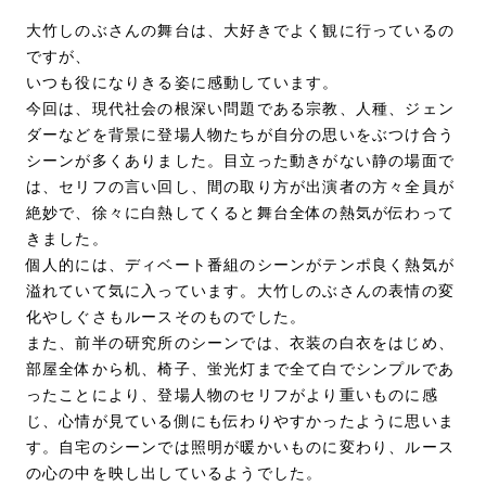
大竹しのぶさんの舞台は、大好きでよく観に行っているの
ですが、
いつも役になりきる姿に感動しています。
今回は、現代社会の根深い問題である宗教、人種、ジェン
ダーなどを背景に登場人物たちが自分の思いをぶつけ合う
シーンが多くありました。目立った動きがない静の場面で
は、セリフの言い回し、間の取り方が出演者の方々全員が
絶妙で、徐々に白熱してくると舞台全体の熱気が伝わって
きました。
個人的には、ディベート番組のシーンがテンポ良く熱気が
溢れていて気に入っています。大竹しのぶさんの表情の変
化やしぐさもルースそのものでした。
また、前半の研究所のシーンでは、衣装の白衣をはじめ、
部屋全体から机、椅子、蛍光灯まで全て白でシンプルであ
ったことにより、登場人物のセリフがより重いものに感
じ、心情が見ている側にも伝わりやすかったように思いま
す。自宅のシーンでは照明が暖かいものに変わり、ルース
の心の中を映し出しているようでした。