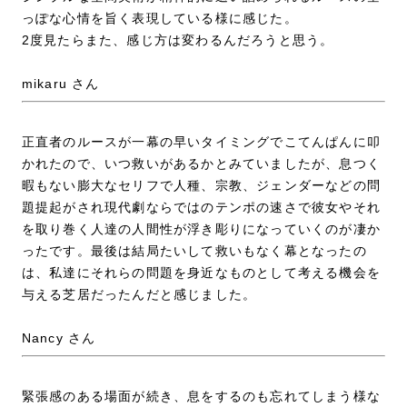
っぽな心情を旨く表現している様に感じた。
2度見たらまた、感じ方は変わるんだろうと思う。
mikaru さん
正直者のルースが一幕の早いタイミングでこてんぱんに叩
かれたので、いつ救いがあるかとみていましたが、息つく
暇もない膨大なセリフで人種、宗教、ジェンダーなどの問
題提起がされ現代劇ならではのテンポの速さで彼女やそれ
を取り巻く人達の人間性が浮き彫りになっていくのが凄か
ったです。最後は結局たいして救いもなく幕となったの
は、私達にそれらの問題を身近なものとして考える機会を
与える芝居だったんだと感じました。
Nancy さん
緊張感のある場面が続き、息をするのも忘れてしまう様な