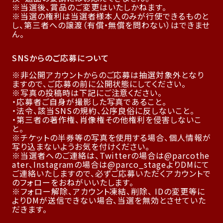
当選後、賞品のご変更はいたしかねます。
当選の権利は当選者様本人のみが行使できるものと
し、第三者への譲渡（有償・無償を問わない）はできませ
ん。
SNSからのご応募について
非公開アカウントからのご応募は抽選対象外となり
ますので、ご応募の前に公開状態にしてください。
写真の投稿時は下記にご注意ください。
・応募者ご自身が撮影した写真であること。
・法令、該当SNSの規約、公序良俗に反しないこと。
・第三者の著作権、肖像権その他権利を侵害しないこ
と。
チケットの半券等の写真を使用する場合、個人情報が
写り込まないようお気を付けください。
当選者へのご連絡は、Twitterの場合は@parcothe
ater、Instagramの場合は@parco_stageよりDMにて
ご連絡いたしますので、必ずご応募いただくアカウントで
のフォローをおねがいいたします。
フォロー解除、アカウント凍結、削除、 IDの変更等に
よりDMが送信できない場合、当選を無効とさせていた
だきます。