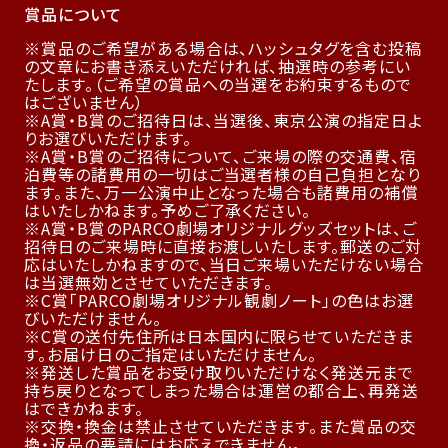
賞品について
賞品のご希望がある場合は、ハッシュタグを含む投稿
の文章にお書き添えいただければ、抽選時の参考にい
たします。（ご希望の賞品への当選をお約束するもので
はございません）
A賞・B賞のご招待日は、当選後、東京公演の指定日よ
りお選びいただけます。
A賞・B賞のご招待について、ご来場の際の交通費、宿
泊費等の諸費用の一切はご当選者様の自己負担となり
ます。また、万一公演中止となった場合も諸費用の補償
はいたしかねます。予めご了承ください。
A賞・B賞のPARCO劇場オリジナルグッズセットは、ご
招待日のご来場時に直接お渡しいたします。郵送のご対
応はいたしかねますので、当日ご来場いただけない場合
は当選無効とさせていただきます。
C賞「PARCO劇場オリジナル観劇ノート」の色はお選
びいただけません。
C賞の送付先住所は日本国内に限らせていただきま
す。お届け日のご指定はいただけません。
発送した賞品をお受け取りいただけなく発送元まで
持ち戻りとなってしまった場合は運営の都合上、再発送
はできかねます。
交換・換金は禁止させていただきます。また賞品の交
換・返品の要請にはお応えできません。