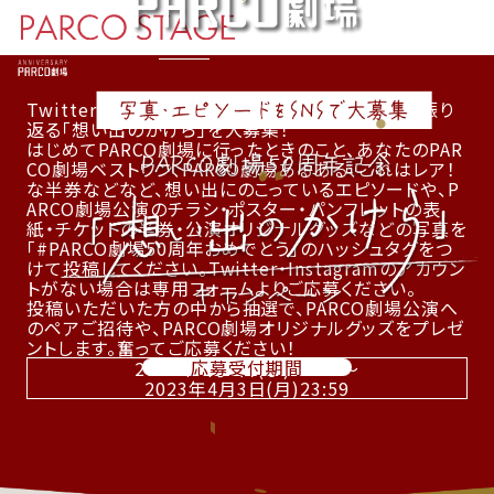
プレゼント
応募方法
注意事項
想い出のかけら
Twitter ・Instagramにて、PARCO劇場の50年を振り
返る「想い出のかけら」を大募集！
はじめてPARCO劇場に行ったときのこと、あなたのPAR
CO劇場ベストワン、PARCO劇場あるある、これはレア！
な半券などなど、想い出にのこっているエピソードや、P
ARCO劇場公演のチラシ・ポスター・パンフレットの表
紙・チケットの半券・公演オリジナルグッズなどの写真を
「#PARCO劇場50周年おめでとう」のハッシュタグをつ
けて投稿してください。Twitter・Instagramのアカウン
トがない場合は専用フォームよりご応募ください。
投稿いただいた方の中から抽選で、PARCO劇場公演へ
のペアご招待や、PARCO劇場オリジナルグッズをプレゼ
ントします。奮ってご応募ください！
応募受付期間
2023年3月8日(水)10:00～
2023年4月3日(月)23:59