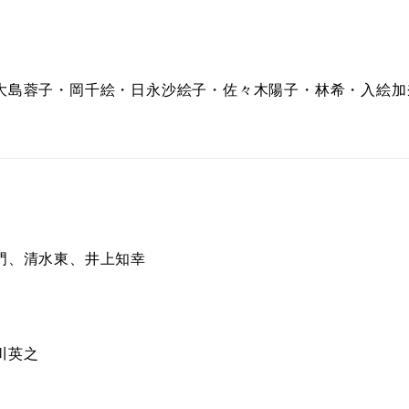
大島蓉子・岡千絵・日永沙絵子・佐々木陽子・林希・入絵加
門、清水東、井上知幸
川英之