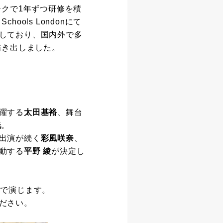
ークで1年ずつ研修を積
hools Londonにて
しており、国内外で多
描き出しました。
躍する
太田基裕
、舞台
洸
。
出演が続く
彩風咲奈
、
動する
平野 綾
が決定し
トで演じます。
ださい。