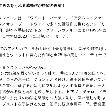
す勇気をくれる感動作が待望の再演！
＆ジェン』は、『ワイルド・パーティ』『アダムス・ファミ
ン／オフ・ブロードウェイで多くの話題作に携わるアンドリ
詞・脚本を手掛けたトム・グリーンウォルドにより1995年
日本では2023年に上演いたしました。
けてのアメリカで、変わりゆく社会を背景に、親子や姉弟(き
知性とウィットに富んだ台詞と全25曲の美しいメロディー
ジョンとジェンの2人のみ。
ョンの姉弟が固く誓い合った絆と、共に歩んだ青春の日々を
が、自らの息子に「ジョン」と名付け、親子関係を築いてい
る自立心、愛するがゆえに支配しようとする母の葛藤。一人
け継がれる愛と再生を映し出します。 ピアノ、チェロ、ド
曲が、ふたりの物語を繊細かつ力強く彩り、深い感動を呼ぶ
ーブメントを手掛けるのは、初演に続き市川洋二郎。音楽座