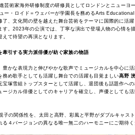
庁新進芸術家海外研修制度の研修員としてロンドンとニューヨ
・ロイド＝ウェバーが学園長を務めるArts Educational Sc
修了、文化間の壁を越えた舞台芸術をテーマに国際的に活躍
ます。2023年の公演では、丁寧な演出で登場人物の心情を
迎えて待望の再演となります。
を牽引する実力派俳優が紡ぐ家族の物語
、豊かな表現力と伸びやかな歌声でミュージカルを中心に活
を務め歌手としても活躍し舞台での活躍も目覚ましい
高野 
元宝塚雪組トップスターとして活躍し、退団後も話題作への
ュージカル俳優としてのキャリアを確立し、声優としても活
は親子の関係性を、太田と高野、彩風と平野がダブルキャス
れる４バージョンの異なる唯一無二のハーモニーにご期待く