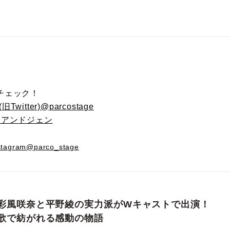
チェック！
Twitter)@parcostage
ンアンドジェン
tagram@parco_stage
彩風咲奈と平野綾の実力派がWキャストで出演！
歌で紡がれる感動の物語