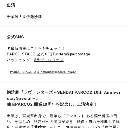
出演
千葉雄大＆伊藤沙莉
公式SNS
▼最新情報はこちらをチェック！
PARCO STAGE 公式X(旧Twitter)@parcostage
ハッシュタグ：
#ラヴ・レターズ
・
PARCO STAGE 公式Instagram@parco_stage
朗読劇『ラヴ・レターズ～SENDAI PARCO2 10th Anniver
sarySpecial～』
仙台PARCO2 開業10周年を記念し、上演決定！
出演は、宮城県出身で、近年も『アンメット ある脳外科医の日
記』をはじめ、話題作への出演が続き、映像・舞台を横断して幅
広く活躍する
千葉雄大
。そして、NHK連続テレビ小説『虎に翼』