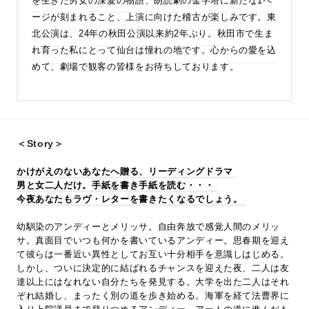
を生きた男女の深愛の物語、朗読劇の金字塔に新たな1ペ
ージが刻まれること、上演に向けた稽古が楽しみです。東
北公演は、24年の秋田公演以来約2年ぶり。秋田市で生ま
れ育った私にとって仙台は憧れの地です。心からの愛を込
めて、劇場で観客の皆様をお待ちしております。
＜Story＞
かけがえのないあなたへ贈る、リーディングドラマ
男と女二人だけ。手紙を書き手紙を読む・・・
今夜あなたもラヴ・レターを書きたくなるでしょう。
幼馴染のアンディーとメリッサ。自由奔放で感覚人間のメリッ
サ。真面目でいつも何かを書いているアンディー。思春期を迎え
て彼らは一番近い異性としてお互い十分相手を意識しはじめる。
しかし、ついに決定的に結ばれるチャンスを迎えた夜、二人は友
達以上にはなれない自分たちを発見する。大学を出た二人はそれ
ぞれ結婚し、まったく別の道を歩き始める。海軍を経て法曹界に