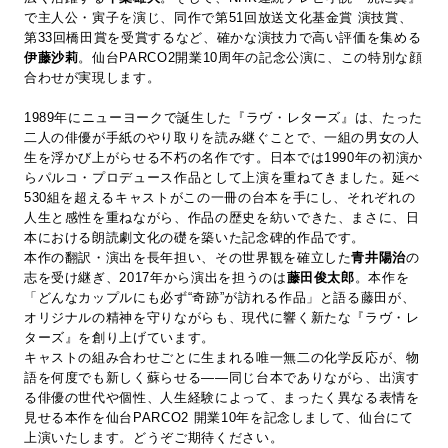
で主人公・寅子を演じ、同作で第51回放送文化基金賞 演技賞、
第33回橋田賞を受賞するなど、確かな演技力で高い評価を集める
伊藤沙莉
。仙台PARCO2開業10周年の記念公演に、この特別な顔
合わせが実現します。
1989年にニューヨークで誕生した『ラヴ・レターズ』は、たった
二人の俳優が手紙のやり取りを読み継ぐことで、一組の男女の人
生を浮かび上がらせる不朽の名作です。日本では1990年の初演か
らパルコ・プロデュース作品として上演を重ねてきました。延べ
530組を超えるキャストがこの一冊の台本を手にし、それぞれの
人生と感性を重ねながら、作品の歴史を紡いできた、まさに、日
本における朗読劇文化の礎を築いた記念碑的作品です。
本作の翻訳・演出を長年担い、その世界観を確立した
青井陽治
の
志を受け継ぎ、2017年から演出を担うのは
藤田俊太郎
。本作を
「どんなカップルにも必ず“奇跡”が訪れる作品」と語る藤田が、
オリジナルの精神を守りながらも、現代に響く新たな『ラヴ・レ
ターズ』を創り上げています。
キャストの組み合わせごとに生まれる唯一無二の化学反応が、物
語を何度でも新しく蘇らせる――同じ台本でありながら、出演す
る俳優の世代や個性、人生経験によって、まったく異なる表情を
見せる本作を仙台PARCO2 開業10年を記念しまして、仙台にて
上演いたします。どうぞご期待ください。