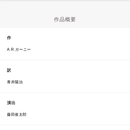
作品概要
作
A.R.ガーニー
訳
青井陽治
演出
藤田俊太郎