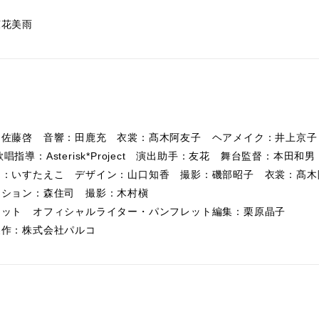
涼花美雨
：佐藤啓 音響：田鹿充 衣裳：髙木阿友子 ヘアメイク：井上京子
 歌唱指導：Asterisk*Project 演出助手：友花 舞台監督：本田和男
ン：いすたえこ デザイン：山口知香 撮影：磯部昭子 衣裳：髙木
クション：森住司 撮影：木村槇
ネット オフィシャルライター・パンフレット編集：栗原晶子
製作：株式会社パルコ