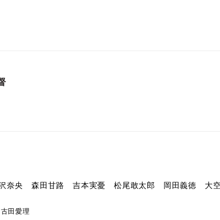
督
南沢奈央
森田甘路
吉本実憂
松尾敢太郎
岡田義徳
大
 古田愛理