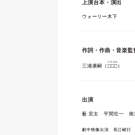
上演台本・演出
ウォーリー木下
作詞・作曲・音楽監
クチロロ
三浦康嗣（
□□□
）
出演
薮 宏太 平間壮一 
劇中映像出演 長江崚行