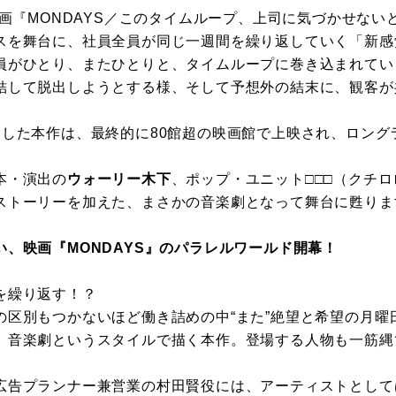
映画『MONDAYS／このタイムループ、上司に気づかせな
スを舞台に、社員全員が同じ一週間を繰り返していく「新感
員がひとり、またひとりと、タイムループに巻き込まれてい
結して脱出しようとする様、そして予想外の結末に、観客が
トした本作は、最終的に80館超の映画館で上映され、ロング
本・演出の
ウォーリー木下
、ポップ・ユニット□□□（クチロ
ストーリーを加えた、まさかの音楽劇となって舞台に甦りま
、映画『MONDAYS』のパラレルワールド開幕！
を繰り返す！？
の区別もつかないほど働き詰めの中“また”絶望と希望の月曜
、音楽劇というスタイルで描く本作。登場する人物も一筋縄
広告プランナー兼営業の村田賢役には、アーティストとして