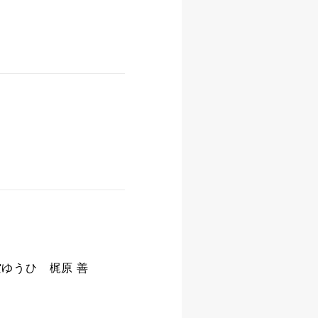
空ゆうひ
梶原 善