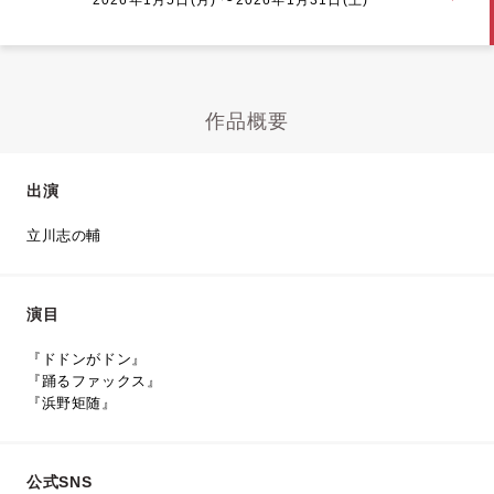
作品概要
出演
立川志の輔
演目
『ドドンがドン』
『踊るファックス』
『浜野矩随』
公式SNS