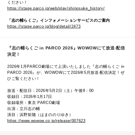
ください！
https://stage.parco.jp/web/play/shinosuke_history/
「志の輔らくご」インフォメーションサービスのご案内
https://stage.parco.jp/blog/detail/2473
『志の輔らくご in PARCO 2026』WOWOWにて放送‧配信
決定！
2026年1月PARCO劇場にて上演いたしました『志の輔らくご in
PARCO 2026』が、WOWOWにて2026年5⽉放送‧配信決定！ぜ
ひご覧ください！
放送・配信日：2026年5月2日（土）午後8：00
収録日：2026年1月17日
収録場所：東京 PARCO劇場
出演：立川志の輔
演目：浜野矩随（はまののりゆき）
https://www.wowow.co.jp/release/007623