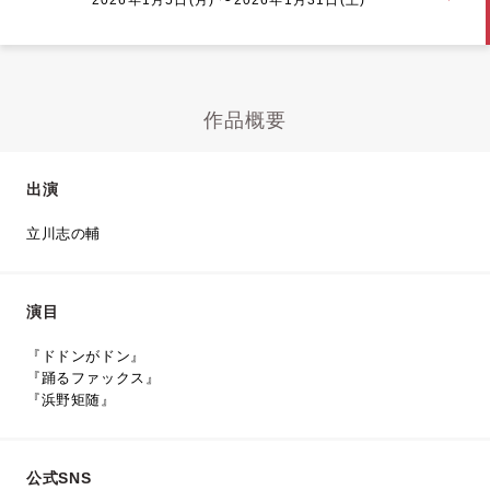
作品概要
出演
立川志の輔
演目
『ドドンがドン』
『踊るファックス』
『浜野矩随』
公式SNS