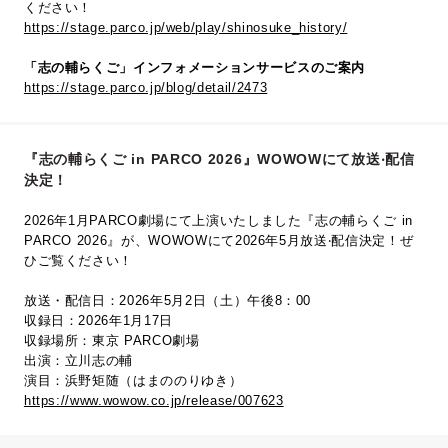
ください！
https://stage.parco.jp/web/play/shinosuke_history/
「志の輔らくご」インフォメーションサービスのご案内
https://stage.parco.jp/blog/detail/2473
『志の輔らくご in PARCO 2026』WOWOWにて放送‧配信
決定！
2026年1月PARCO劇場にて上演いたしました『志の輔らくご in
PARCO 2026』が、WOWOWにて2026年5⽉放送‧配信決定！ぜ
ひご覧ください！
放送・配信日：2026年5月2日（土）午後8：00
収録日：2026年1月17日
収録場所：東京 PARCO劇場
出演：立川志の輔
演目：浜野矩随（はまののりゆき）
https://www.wowow.co.jp/release/007623