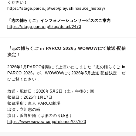
ください！
https://stage.parco.jp/web/play/shinosuke_history/
「志の輔らくご」インフォメーションサービスのご案内
https://stage.parco.jp/blog/detail/2473
『志の輔らくご in PARCO 2026』WOWOWにて放送‧配信
決定！
2026年1月PARCO劇場にて上演いたしました『志の輔らくご in
PARCO 2026』が、WOWOWにて2026年5⽉放送‧配信決定！ぜ
ひご覧ください！
放送・配信日：2026年5月2日（土）午後8：00
収録日：2026年1月17日
収録場所：東京 PARCO劇場
出演：立川志の輔
演目：浜野矩随（はまののりゆき）
https://www.wowow.co.jp/release/007623