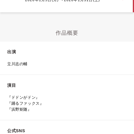
作品概要
出演
立川志の輔
演目
『ドドンがドン』
『踊るファックス』
『浜野矩随』
公式SNS