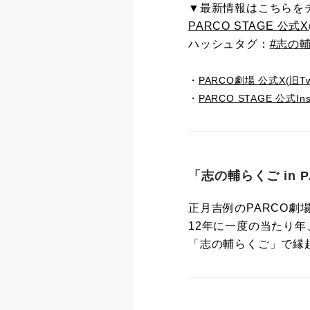
▼最新情報はこちらを
PARCO STAGE 公式X(旧
ハッシュタグ：
#志の
・
PARCO劇場 公式X(旧Twit
・
PARCO STAGE 公式Ins
「志の輔らくご in P
正月吉例のPARCO劇
12年に一度の当たり
「志の輔らくご」で縁