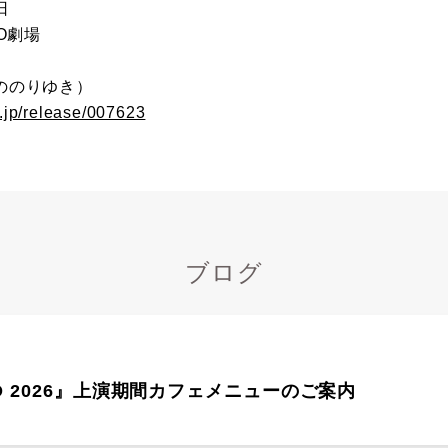
日
O劇場
ののりゆき）
.jp/release/007623
ブログ
CO 2026』上演期間カフェメニューのご案内