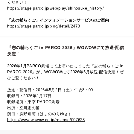
ください！
https://stage.parco.jp/web/play/shinosuke_history/
「志の輔らくご」インフォメーションサービスのご案内
https://stage.parco.jp/blog/detail/2473
『志の輔らくご in PARCO 2026』WOWOWにて放送‧配信
決定！
2026年1月PARCO劇場にて上演いたしました『志の輔らくご in
PARCO 2026』が、WOWOWにて2026年5⽉放送‧配信決定！ぜ
ひご覧ください！
放送・配信日：2026年5月2日（土）午後8：00
収録日：2026年1月17日
収録場所：東京 PARCO劇場
出演：立川志の輔
演目：浜野矩随（はまののりゆき）
https://www.wowow.co.jp/release/007623