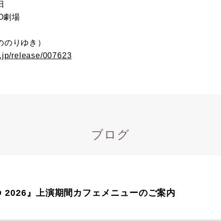
日
O劇場
ののりゆき）
.jp/release/007623
ブログ
CO 2026』上演期間カフェメニューのご案内