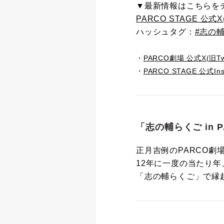
▼最新情報はこちらを
PARCO STAGE 公式X(旧
ハッシュタグ：
#志の
・
PARCO劇場 公式X(旧Twit
・
PARCO STAGE 公式Ins
「志の輔らくご in P
正月吉例のPARCO劇
12年に一度の当たり
「志の輔らくご」で縁