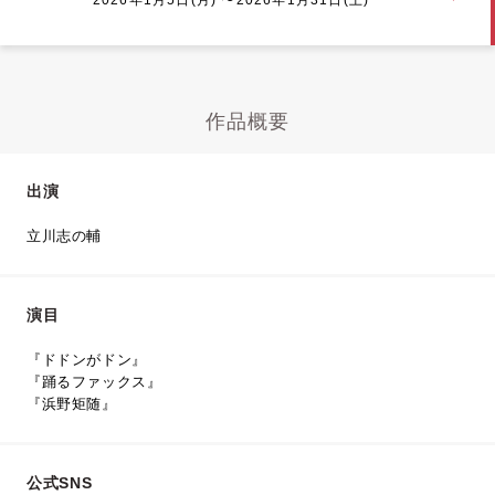
作品概要
出演
立川志の輔
演目
『ドドンがドン』
『踊るファックス』
『浜野矩随』
公式SNS