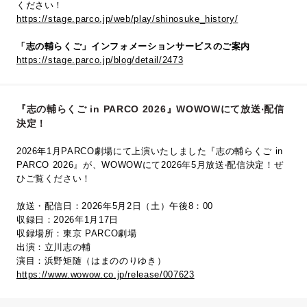
ください！
https://stage.parco.jp/web/play/shinosuke_history/
「志の輔らくご」インフォメーションサービスのご案内
https://stage.parco.jp/blog/detail/2473
『志の輔らくご in PARCO 2026』WOWOWにて放送‧配信
決定！
2026年1月PARCO劇場にて上演いたしました『志の輔らくご in
PARCO 2026』が、WOWOWにて2026年5⽉放送‧配信決定！ぜ
ひご覧ください！
放送・配信日：2026年5月2日（土）午後8：00
収録日：2026年1月17日
収録場所：東京 PARCO劇場
出演：立川志の輔
演目：浜野矩随（はまののりゆき）
https://www.wowow.co.jp/release/007623