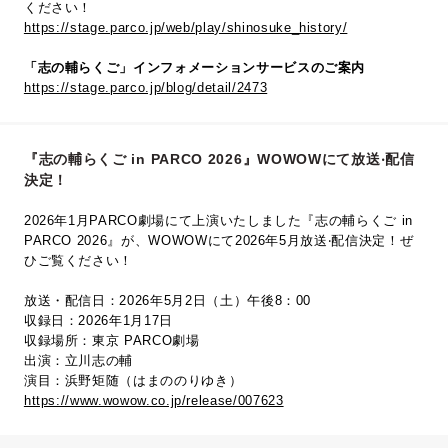
ください！
https://stage.parco.jp/web/play/shinosuke_history/
「志の輔らくご」インフォメーションサービスのご案内
https://stage.parco.jp/blog/detail/2473
『志の輔らくご in PARCO 2026』WOWOWにて放送‧配信
決定！
2026年1月PARCO劇場にて上演いたしました『志の輔らくご in
PARCO 2026』が、WOWOWにて2026年5⽉放送‧配信決定！ぜ
ひご覧ください！
放送・配信日：2026年5月2日（土）午後8：00
収録日：2026年1月17日
収録場所：東京 PARCO劇場
出演：立川志の輔
演目：浜野矩随（はまののりゆき）
https://www.wowow.co.jp/release/007623