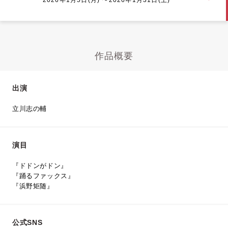
作品概要
出演
立川志の輔
演目
『ドドンがドン』
『踊るファックス』
『浜野矩随』
公式SNS