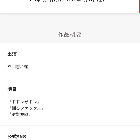
作品概要
出演
立川志の輔
演目
『ドドンがドン』
『踊るファックス』
『浜野矩随』
公式SNS