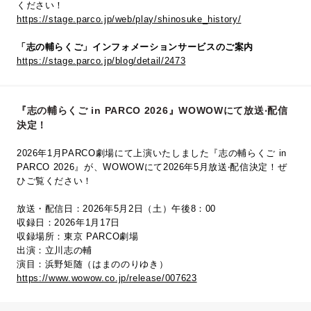
ください！
https://stage.parco.jp/web/play/shinosuke_history/
「志の輔らくご」インフォメーションサービスのご案内
https://stage.parco.jp/blog/detail/2473
『志の輔らくご in PARCO 2026』WOWOWにて放送‧配信
決定！
2026年1月PARCO劇場にて上演いたしました『志の輔らくご in
PARCO 2026』が、WOWOWにて2026年5⽉放送‧配信決定！ぜ
ひご覧ください！
放送・配信日：2026年5月2日（土）午後8：00
収録日：2026年1月17日
収録場所：東京 PARCO劇場
出演：立川志の輔
演目：浜野矩随（はまののりゆき）
https://www.wowow.co.jp/release/007623