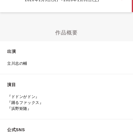
作品概要
出演
立川志の輔
演目
『ドドンがドン』
『踊るファックス』
『浜野矩随』
公式SNS