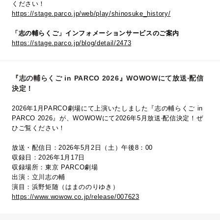
ください！
https://stage.parco.jp/web/play/shinosuke_history/
「志の輔らくご」インフォメーションサービスのご案内
https://stage.parco.jp/blog/detail/2473
『志の輔らくご in PARCO 2026』WOWOWにて放送‧配信
決定！
2026年1月PARCO劇場にて上演いたしました『志の輔らくご in
PARCO 2026』が、WOWOWにて2026年5⽉放送‧配信決定！ぜ
ひご覧ください！
放送・配信日：2026年5月2日（土）午後8：00
収録日：2026年1月17日
収録場所：東京 PARCO劇場
出演：立川志の輔
演目：浜野矩随（はまののりゆき）
https://www.wowow.co.jp/release/007623