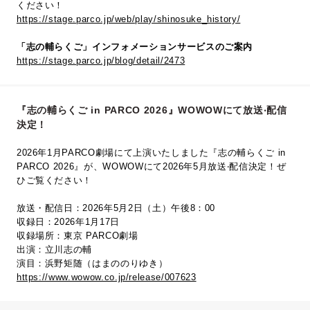
ください！
https://stage.parco.jp/web/play/shinosuke_history/
「志の輔らくご」インフォメーションサービスのご案内
https://stage.parco.jp/blog/detail/2473
『志の輔らくご in PARCO 2026』WOWOWにて放送‧配信
決定！
2026年1月PARCO劇場にて上演いたしました『志の輔らくご in
PARCO 2026』が、WOWOWにて2026年5⽉放送‧配信決定！ぜ
ひご覧ください！
放送・配信日：2026年5月2日（土）午後8：00
収録日：2026年1月17日
収録場所：東京 PARCO劇場
出演：立川志の輔
演目：浜野矩随（はまののりゆき）
https://www.wowow.co.jp/release/007623