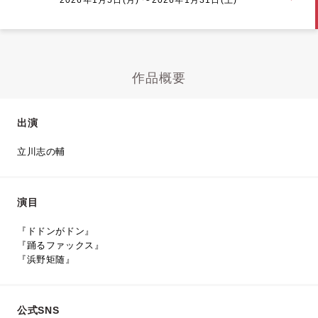
作品概要
出演
立川志の輔
演目
『ドドンがドン』
『踊るファックス』
『浜野矩随』
公式SNS