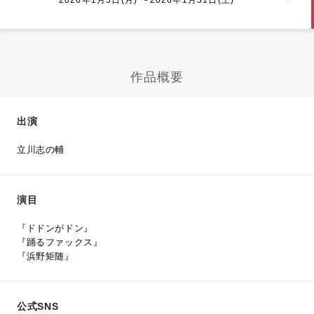
作品概要
出演
立川志の輔
演目
『ドドンがドン』
『踊るファックス』
『浜野矩随』
公式SNS