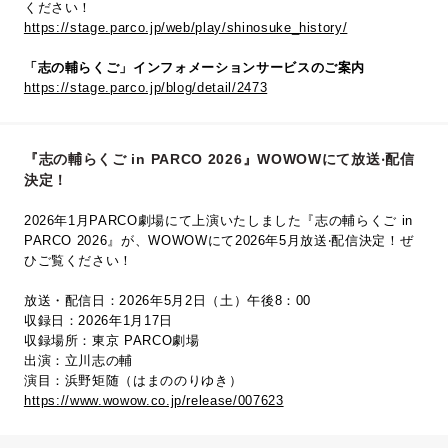
ください！
https://stage.parco.jp/web/play/shinosuke_history/
「志の輔らくご」インフォメーションサービスのご案内
https://stage.parco.jp/blog/detail/2473
『志の輔らくご in PARCO 2026』WOWOWにて放送‧配信
決定！
2026年1月PARCO劇場にて上演いたしました『志の輔らくご in
PARCO 2026』が、WOWOWにて2026年5⽉放送‧配信決定！ぜ
ひご覧ください！
放送・配信日：2026年5月2日（土）午後8：00
収録日：2026年1月17日
収録場所：東京 PARCO劇場
出演：立川志の輔
演目：浜野矩随（はまののりゆき）
https://www.wowow.co.jp/release/007623