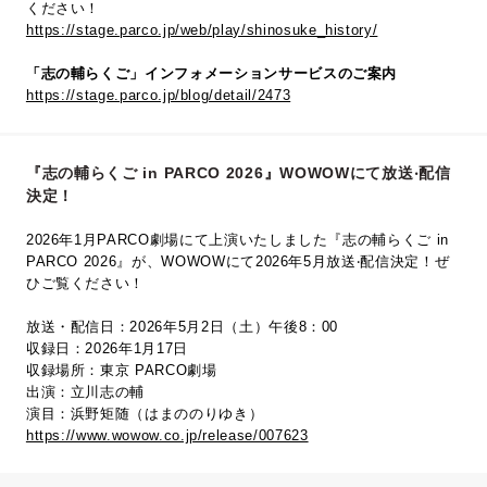
ください！
https://stage.parco.jp/web/play/shinosuke_history/
「志の輔らくご」インフォメーションサービスのご案内
https://stage.parco.jp/blog/detail/2473
『志の輔らくご in PARCO 2026』WOWOWにて放送‧配信
決定！
2026年1月PARCO劇場にて上演いたしました『志の輔らくご in
PARCO 2026』が、WOWOWにて2026年5⽉放送‧配信決定！ぜ
ひご覧ください！
放送・配信日：2026年5月2日（土）午後8：00
収録日：2026年1月17日
収録場所：東京 PARCO劇場
出演：立川志の輔
演目：浜野矩随（はまののりゆき）
https://www.wowow.co.jp/release/007623