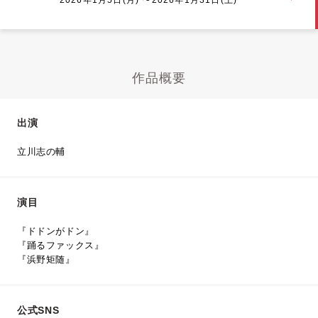
作品概要
出演
立川志の輔
演目
『ドドンがドン』
『踊るファックス』
『浜野矩随』
公式SNS