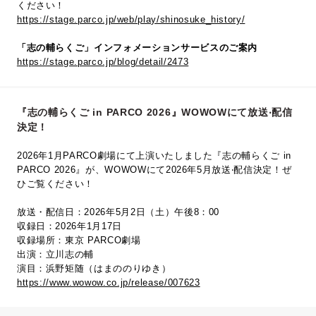
ください！
https://stage.parco.jp/web/play/shinosuke_history/
「志の輔らくご」インフォメーションサービスのご案内
https://stage.parco.jp/blog/detail/2473
『志の輔らくご in PARCO 2026』WOWOWにて放送‧配信
決定！
2026年1月PARCO劇場にて上演いたしました『志の輔らくご in
PARCO 2026』が、WOWOWにて2026年5⽉放送‧配信決定！ぜ
ひご覧ください！
放送・配信日：2026年5月2日（土）午後8：00
収録日：2026年1月17日
収録場所：東京 PARCO劇場
出演：立川志の輔
演目：浜野矩随（はまののりゆき）
https://www.wowow.co.jp/release/007623