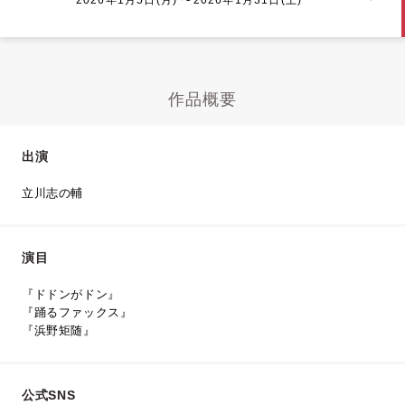
作品概要
出演
立川志の輔
演目
『ドドンがドン』
『踊るファックス』
『浜野矩随』
公式SNS