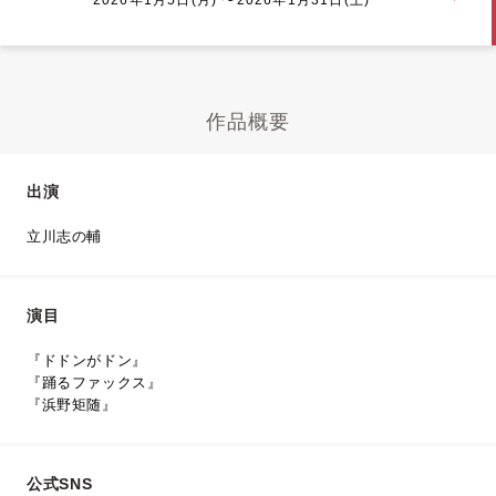
作品概要
出演
立川志の輔
演目
『ドドンがドン』
『踊るファックス』
『浜野矩随』
公式SNS