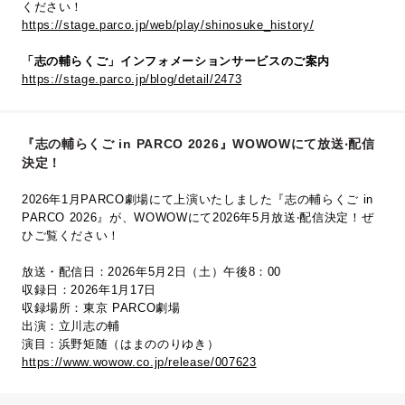
ください！
https://stage.parco.jp/web/play/shinosuke_history/
「志の輔らくご」インフォメーションサービスのご案内
https://stage.parco.jp/blog/detail/2473
『志の輔らくご in PARCO 2026』WOWOWにて放送‧配信
決定！
2026年1月PARCO劇場にて上演いたしました『志の輔らくご in
PARCO 2026』が、WOWOWにて2026年5⽉放送‧配信決定！ぜ
ひご覧ください！
放送・配信日：2026年5月2日（土）午後8：00
収録日：2026年1月17日
収録場所：東京 PARCO劇場
出演：立川志の輔
演目：浜野矩随（はまののりゆき）
https://www.wowow.co.jp/release/007623