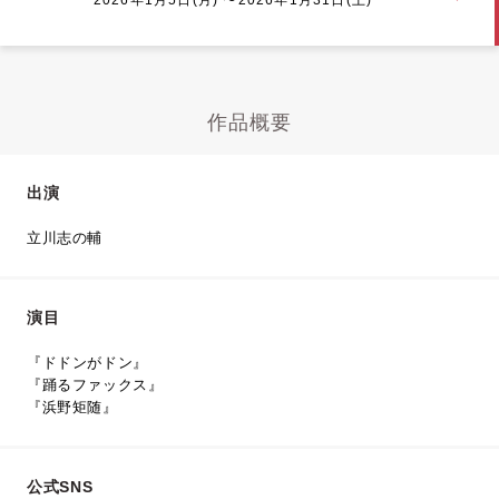
作品概要
出演
立川志の輔
演目
『ドドンがドン』
『踊るファックス』
『浜野矩随』
公式SNS