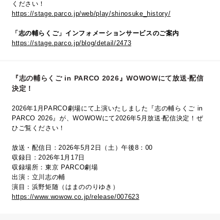
ください！
https://stage.parco.jp/web/play/shinosuke_history/
「志の輔らくご」インフォメーションサービスのご案内
https://stage.parco.jp/blog/detail/2473
『志の輔らくご in PARCO 2026』WOWOWにて放送‧配信
決定！
2026年1月PARCO劇場にて上演いたしました『志の輔らくご in
PARCO 2026』が、WOWOWにて2026年5⽉放送‧配信決定！ぜ
ひご覧ください！
放送・配信日：2026年5月2日（土）午後8：00
収録日：2026年1月17日
収録場所：東京 PARCO劇場
出演：立川志の輔
演目：浜野矩随（はまののりゆき）
https://www.wowow.co.jp/release/007623