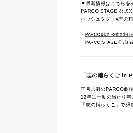
▼最新情報はこちらを
PARCO STAGE 公式X(旧
ハッシュタグ：
#志の
・
PARCO劇場 公式X(旧Twit
・
PARCO STAGE 公式Ins
「志の輔らくご in P
正月吉例のPARCO劇
12年に一度の当たり
「志の輔らくご」で縁