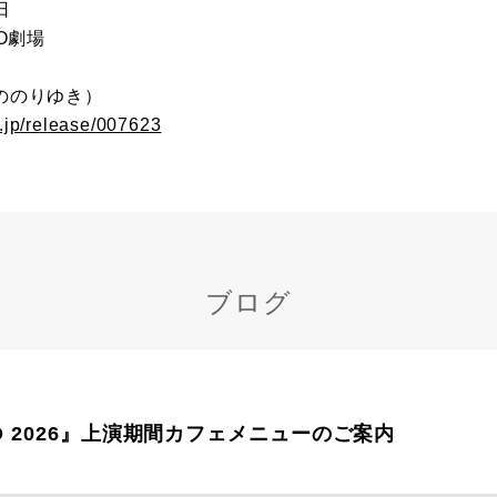
日
O劇場
ののりゆき）
.jp/release/007623
ブログ
CO 2026』上演期間カフェメニューのご案内