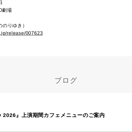
日
O劇場
ののりゆき）
.jp/release/007623
ブログ
CO 2026』上演期間カフェメニューのご案内