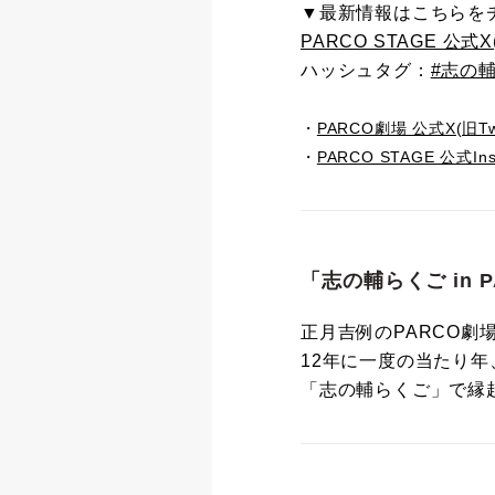
▼最新情報はこちらを
PARCO STAGE 公式X(旧
ハッシュタグ：
#志の
・
PARCO劇場 公式X(旧Twit
・
PARCO STAGE 公式Ins
「志の輔らくご in P
正月吉例のPARCO劇
12年に一度の当たり
「志の輔らくご」で縁