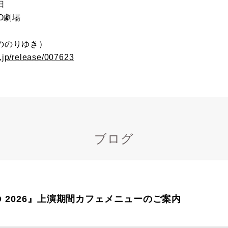
日
O劇場
ののりゆき）
.jp/release/007623
ブログ
CO 2026』上演期間カフェメニューのご案内