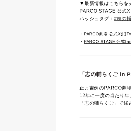
▼最新情報はこちらを
PARCO STAGE 公式X(旧
ハッシュタグ：
#志の
・
PARCO劇場 公式X(旧Twit
・
PARCO STAGE 公式Ins
「志の輔らくご in P
正月吉例のPARCO劇
12年に一度の当たり
「志の輔らくご」で縁