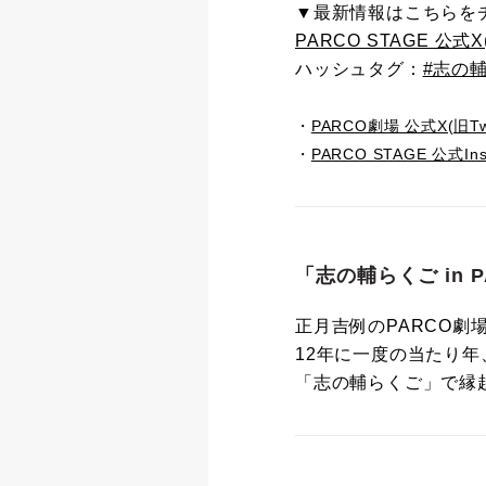
▼最新情報はこちらを
PARCO STAGE 公式X(旧
ハッシュタグ：
#志の
・
PARCO劇場 公式X(旧Twit
・
PARCO STAGE 公式Ins
「志の輔らくご in P
正月吉例のPARCO劇
12年に一度の当たり
「志の輔らくご」で縁