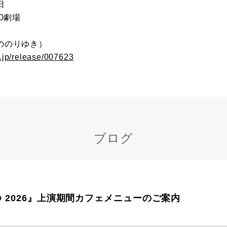
日
O劇場
ののりゆき）
.jp/release/007623
ブログ
CO 2026』上演期間カフェメニューのご案内