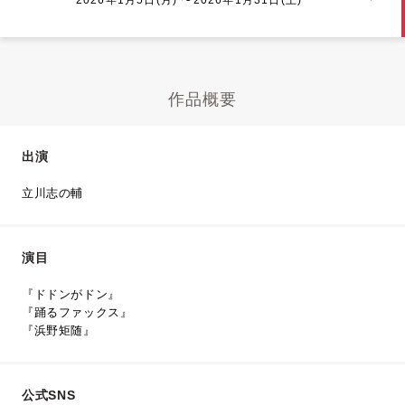
作品概要
出演
立川志の輔
演目
『ドドンがドン』
『踊るファックス』
『浜野矩随』
公式SNS