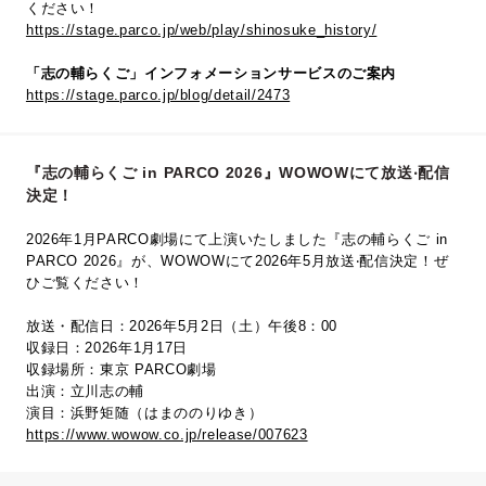
ください！
https://stage.parco.jp/web/play/shinosuke_history/
「志の輔らくご」インフォメーションサービスのご案内
https://stage.parco.jp/blog/detail/2473
『志の輔らくご in PARCO 2026』WOWOWにて放送‧配信
決定！
2026年1月PARCO劇場にて上演いたしました『志の輔らくご in
PARCO 2026』が、WOWOWにて2026年5⽉放送‧配信決定！ぜ
ひご覧ください！
放送・配信日：2026年5月2日（土）午後8：00
収録日：2026年1月17日
収録場所：東京 PARCO劇場
出演：立川志の輔
演目：浜野矩随（はまののりゆき）
https://www.wowow.co.jp/release/007623