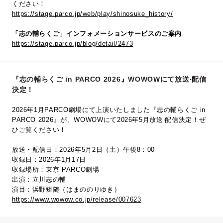
ください！
https://stage.parco.jp/web/play/shinosuke_history/
「志の輔らくご」インフォメーションサービスのご案内
https://stage.parco.jp/blog/detail/2473
『志の輔らくご in PARCO 2026』WOWOWにて放送‧配信
決定！
2026年1月PARCO劇場にて上演いたしました『志の輔らくご in
PARCO 2026』が、WOWOWにて2026年5⽉放送‧配信決定！ぜ
ひご覧ください！
放送・配信日：2026年5月2日（土）午後8：00
収録日：2026年1月17日
収録場所：東京 PARCO劇場
出演：立川志の輔
演目：浜野矩随（はまののりゆき）
https://www.wowow.co.jp/release/007623