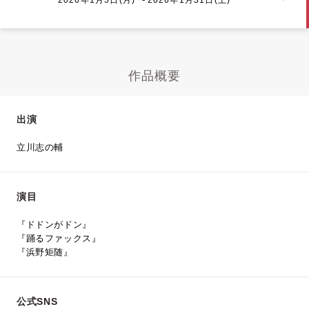
作品概要
出演
立川志の輔
演目
『ドドンがドン』
『踊るファックス』
『浜野矩随』
公式SNS