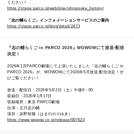
ください！
https://stage.parco.jp/web/play/shinosuke_history/
「志の輔らくご」インフォメーションサービスのご案内
https://stage.parco.jp/blog/detail/2473
『志の輔らくご in PARCO 2026』WOWOWにて放送‧配信
決定！
2026年1月PARCO劇場にて上演いたしました『志の輔らくご in
PARCO 2026』が、WOWOWにて2026年5⽉放送‧配信決定！ぜ
ひご覧ください！
放送・配信日：2026年5月2日（土）午後8：00
収録日：2026年1月17日
収録場所：東京 PARCO劇場
出演：立川志の輔
演目：浜野矩随（はまののりゆき）
https://www.wowow.co.jp/release/007623