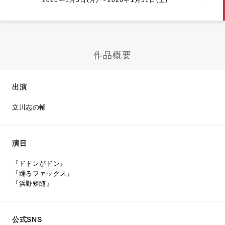
作品概要
出演
立川志の輔
演目
『ドドンがドン』
『踊るファックス』
『浜野矩随』
公式SNS