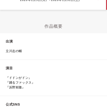
作品概要
出演
立川志の輔
演目
『ドドンがドン』
『踊るファックス』
『浜野矩随』
公式SNS