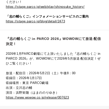
ください！
https://stage.parco.jp/web/play/shinosuke_history/
「志の輔らくご」インフォメーションサービスのご案内
https://stage.parco.jp/blog/detail/2473
『志の輔らくご in PARCO 2026』WOWOWにて放送‧配信
決定！
2026年1月PARCO劇場にて上演いたしました『志の輔らくご in
PARCO 2026』が、WOWOWにて2026年5⽉放送‧配信決定！ぜ
ひご覧ください！
放送・配信日：2026年5月2日（土）午後8：00
収録日：2026年1月17日
収録場所：東京 PARCO劇場
出演：立川志の輔
演目：浜野矩随（はまののりゆき）
https://www.wowow.co.jp/release/007623