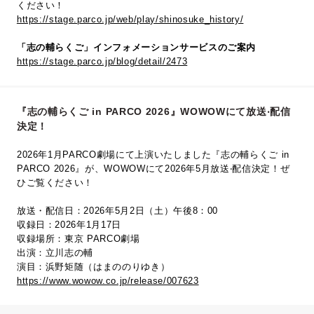
ください！
https://stage.parco.jp/web/play/shinosuke_history/
「志の輔らくご」インフォメーションサービスのご案内
https://stage.parco.jp/blog/detail/2473
『志の輔らくご in PARCO 2026』WOWOWにて放送‧配信
決定！
2026年1月PARCO劇場にて上演いたしました『志の輔らくご in
PARCO 2026』が、WOWOWにて2026年5⽉放送‧配信決定！ぜ
ひご覧ください！
放送・配信日：2026年5月2日（土）午後8：00
収録日：2026年1月17日
収録場所：東京 PARCO劇場
出演：立川志の輔
演目：浜野矩随（はまののりゆき）
https://www.wowow.co.jp/release/007623