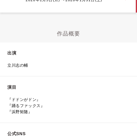
作品概要
出演
立川志の輔
演目
『ドドンがドン』
『踊るファックス』
『浜野矩随』
公式SNS