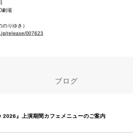
日
O劇場
ののりゆき）
.jp/release/007623
ブログ
CO 2026』上演期間カフェメニューのご案内