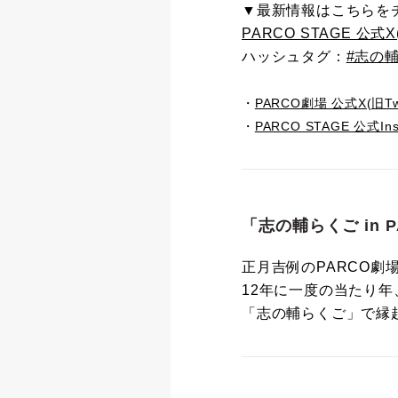
▼最新情報はこちらを
PARCO STAGE 公式X(旧
ハッシュタグ：
#志の
・
PARCO劇場 公式X(旧Twit
・
PARCO STAGE 公式Ins
「志の輔らくご in P
正月吉例のPARCO劇
12年に一度の当たり
「志の輔らくご」で縁