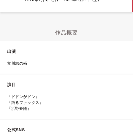
作品概要
出演
立川志の輔
演目
『ドドンがドン』
『踊るファックス』
『浜野矩随』
公式SNS