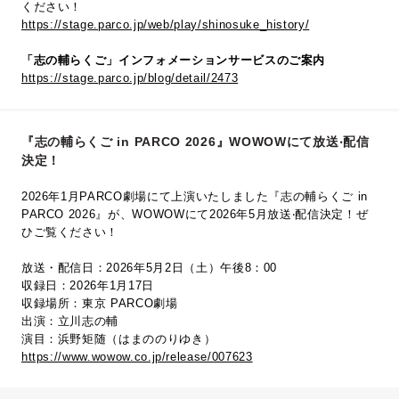
ください！
https://stage.parco.jp/web/play/shinosuke_history/
「志の輔らくご」インフォメーションサービスのご案内
https://stage.parco.jp/blog/detail/2473
『志の輔らくご in PARCO 2026』WOWOWにて放送‧配信
決定！
2026年1月PARCO劇場にて上演いたしました『志の輔らくご in
PARCO 2026』が、WOWOWにて2026年5⽉放送‧配信決定！ぜ
ひご覧ください！
放送・配信日：2026年5月2日（土）午後8：00
収録日：2026年1月17日
収録場所：東京 PARCO劇場
出演：立川志の輔
演目：浜野矩随（はまののりゆき）
https://www.wowow.co.jp/release/007623