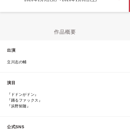
作品概要
出演
立川志の輔
演目
『ドドンがドン』
『踊るファックス』
『浜野矩随』
公式SNS