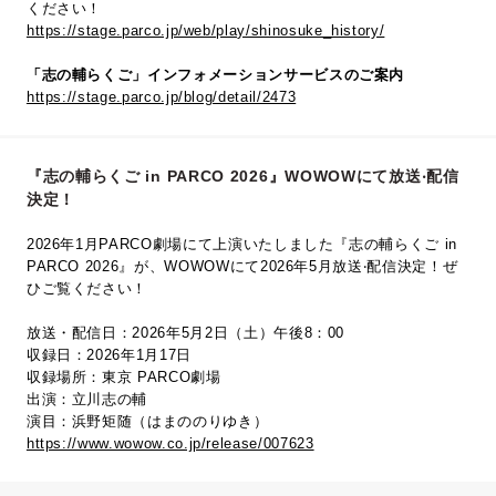
ください！
https://stage.parco.jp/web/play/shinosuke_history/
「志の輔らくご」インフォメーションサービスのご案内
https://stage.parco.jp/blog/detail/2473
『志の輔らくご in PARCO 2026』WOWOWにて放送‧配信
決定！
2026年1月PARCO劇場にて上演いたしました『志の輔らくご in
PARCO 2026』が、WOWOWにて2026年5⽉放送‧配信決定！ぜ
ひご覧ください！
放送・配信日：2026年5月2日（土）午後8：00
収録日：2026年1月17日
収録場所：東京 PARCO劇場
出演：立川志の輔
演目：浜野矩随（はまののりゆき）
https://www.wowow.co.jp/release/007623