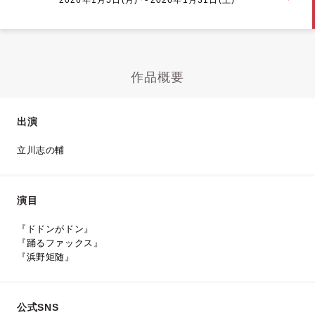
作品概要
出演
立川志の輔
演目
『ドドンがドン』
『踊るファックス』
『浜野矩随』
公式SNS