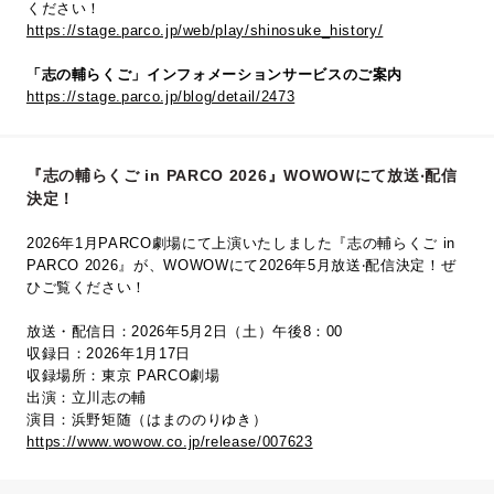
ください！
https://stage.parco.jp/web/play/shinosuke_history/
「志の輔らくご」インフォメーションサービスのご案内
https://stage.parco.jp/blog/detail/2473
『志の輔らくご in PARCO 2026』WOWOWにて放送‧配信
決定！
2026年1月PARCO劇場にて上演いたしました『志の輔らくご in
PARCO 2026』が、WOWOWにて2026年5⽉放送‧配信決定！ぜ
ひご覧ください！
放送・配信日：2026年5月2日（土）午後8：00
収録日：2026年1月17日
収録場所：東京 PARCO劇場
出演：立川志の輔
演目：浜野矩随（はまののりゆき）
https://www.wowow.co.jp/release/007623