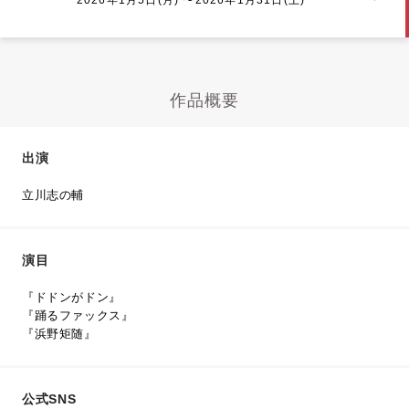
作品概要
出演
立川志の輔
演目
『ドドンがドン』
『踊るファックス』
『浜野矩随』
公式SNS