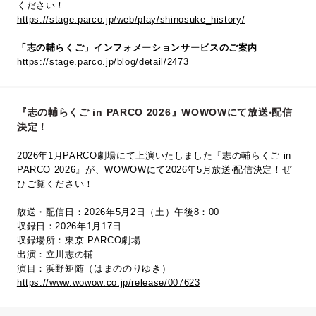
ください！
https://stage.parco.jp/web/play/shinosuke_history/
「志の輔らくご」インフォメーションサービスのご案内
https://stage.parco.jp/blog/detail/2473
『志の輔らくご in PARCO 2026』WOWOWにて放送‧配信
決定！
2026年1月PARCO劇場にて上演いたしました『志の輔らくご in
PARCO 2026』が、WOWOWにて2026年5⽉放送‧配信決定！ぜ
ひご覧ください！
放送・配信日：2026年5月2日（土）午後8：00
収録日：2026年1月17日
収録場所：東京 PARCO劇場
出演：立川志の輔
演目：浜野矩随（はまののりゆき）
https://www.wowow.co.jp/release/007623