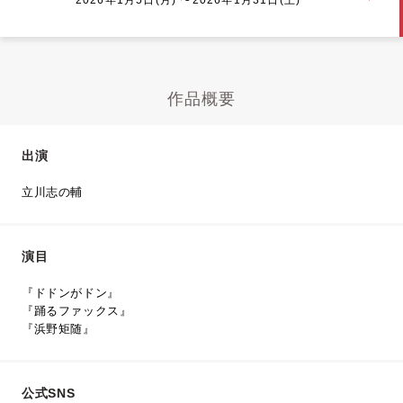
作品概要
出演
立川志の輔
演目
『ドドンがドン』
『踊るファックス』
『浜野矩随』
公式SNS