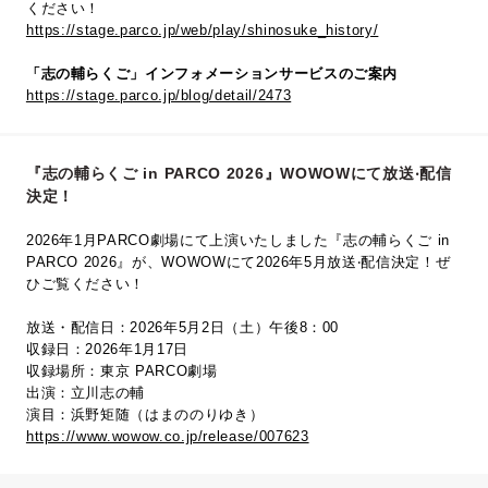
ください！
https://stage.parco.jp/web/play/shinosuke_history/
「志の輔らくご」インフォメーションサービスのご案内
https://stage.parco.jp/blog/detail/2473
『志の輔らくご in PARCO 2026』WOWOWにて放送‧配信
決定！
2026年1月PARCO劇場にて上演いたしました『志の輔らくご in
PARCO 2026』が、WOWOWにて2026年5⽉放送‧配信決定！ぜ
ひご覧ください！
放送・配信日：2026年5月2日（土）午後8：00
収録日：2026年1月17日
収録場所：東京 PARCO劇場
出演：立川志の輔
演目：浜野矩随（はまののりゆき）
https://www.wowow.co.jp/release/007623