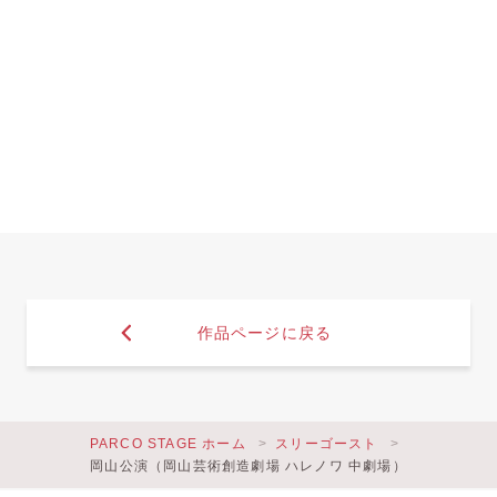
作品ページに戻る
PARCO STAGE ホーム
スリーゴースト
岡山公演（岡山芸術創造劇場 ハレノワ 中劇場）