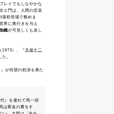
プレイでもしなやかな
左エ門は、人間の悲哀
O劇場初登場で務めま
世界に奥行きを与え
加織
が可笑しくも哀し
（1973）、『
天保十二
した。
－』が待望の初演を果た
昌代）を連れて馬一頭
馬は黄金の糞をす
ない。太郎は「金を