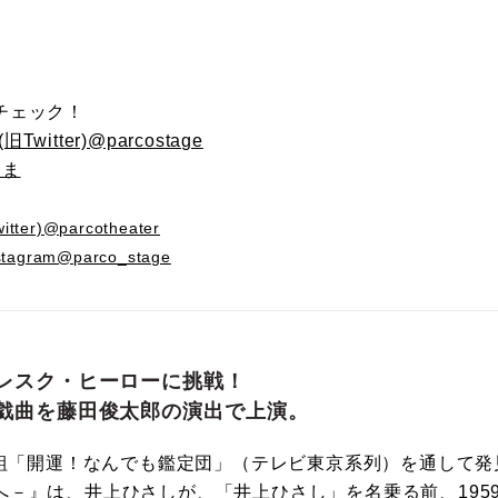
チェック！
Twitter)@parcostage
うま
ter)@parcotheater
tagram@parco_stage
レスク・ヒーローに挑戦！
戯曲を藤田俊太郎の演出で上演。
番組「開運！なんでも鑑定団」（テレビ東京系列）を通して発
－』は、井上ひさしが、「井上ひさし」を名乗る前、1959