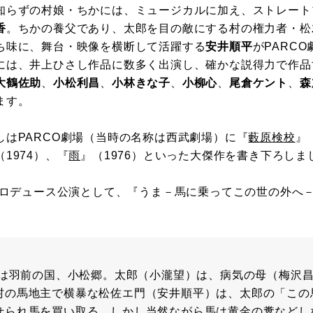
知らずの村娘・ちかには、ミュージカルに加え、ストレート
香
。ちかの養父であり、太郎を目の敵にする村の権力者・松
ち味に、舞台・映像を横断して活躍する
安井順平
がPARC
には、井上ひさし作品に数多く出演し、確かな説得力で作品
大鶴佐助
、
小松利昌
、
小林きな子
、
小柳心
、
尾倉ケント
、
森
ます。
はPARCO劇場（当時の名称は西武劇場）に『
藪原検校
』
（1974）、『
雨
』（1976）といった大傑作を書き下ろしま
プロデュース公演として、『うま－馬に乗ってこの世の外へ
舞台は羽前の国、小松郷。太郎（小瀧望）は、病気の母（梅沢
村の馬地主で横暴な松佐エ門（安井順平）は、太郎の「この
せられ馬を買い取る。しかし当然ながら馬は黄金の糞などし