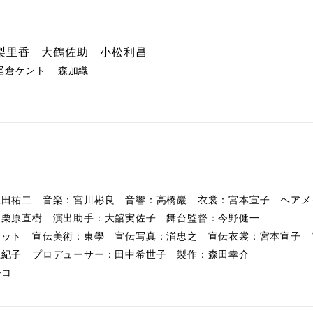
藤梨里香
大鶴佐助
小松利昌
尾倉ケント
森加織
沢田祐二 音楽：宮川彬良 音響：高橋巖 衣裳：宮本宣子 ヘアメ
：栗原直樹 演出助手：大舘実佐子 舞台監督：今野健一
ネット 宣伝美術：東學 宣伝写真：渞忠之 宣伝衣裳：宮本宣子 
上紀子 プロデューサー：田中希世子 製作：森田幸介
ルコ