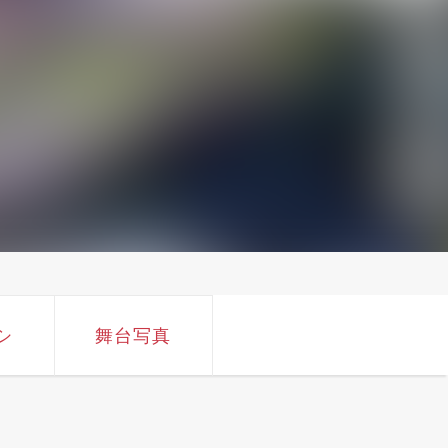
シ
舞台写真