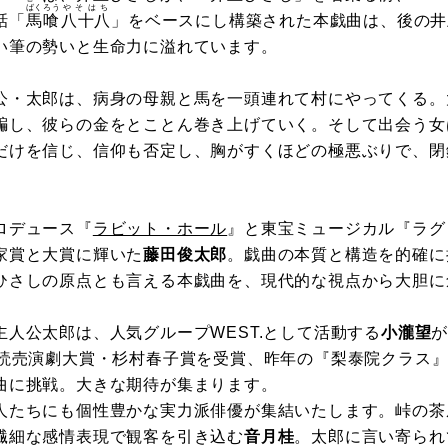
ばくろう
やそはち
話「
馬喰
八十八
」をベースにし構築された本戯曲は、後の井
い筆の勢いと生命力に溢れています。
・太郎は、病身の母親と馬を一頭連れて村にやってくる。
騙し、彼らの金をとことん巻き上げていく。そして出会う女
だけを信じ、信仰も否定し、胸がすくほどの極悪ぶりで、閉
ロデュース『
ラビット・ホール
』と東宝ミュージカル『ラグ
家賞と大賞に輝いた
藤田俊太郎
。戯曲の本質と構造を的確に
ひさしの原点とも言える本戯曲を、現代的な視点から大胆に
人公太郎は、人気グループWEST.として活動する
小瀧望
度読売演劇大賞・杉村春子賞を受賞、昨年の『梨泰院クラス
曲に挑戦。大きな期待が集まります。
たちにも個性豊かな実力派俳優が集結いたします。峠の茶
繊細な感情表現で観客を引き込む
音月桂
。太郎に言い寄られ