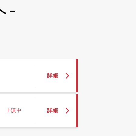
へ－
上演中