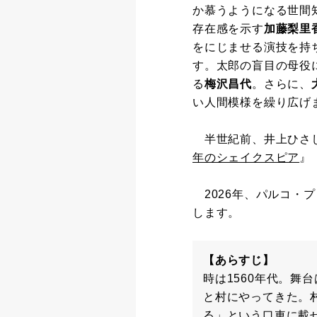
か慕うようになる世間
存在感を示す
加藤梨里
をにじませる演技を持
す。太郎の盲目の母役
る
梅沢昌代
。さらに、
い人間模様を繰り広げ
半世紀前、井上ひさし
年のシェイクスピア
』
2026年、パルコ・
します。
【あらすじ】
時は1560年代。
と村にやってきた。
る」という口車に載