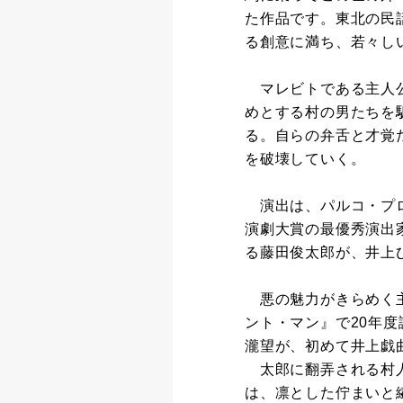
た作品です。東北の民
る創意に満ち、若々し
マレビトである主人公
めとする村の男たちを
る。自らの弁舌と才覚
を破壊していく。
演出は、パルコ・プ
演劇大賞の最優秀演出
る藤田俊太郎が、井上
悪の魅力がきらめく主
ント・マン』で20年
瀧望が、初めて井上戯
太郎に翻弄される村人
は、凛とした佇まいと