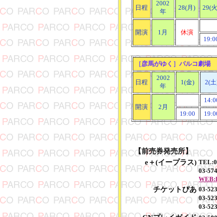
2002
日程
28(月)
29(火
年
開演
1月
休演
19:0
［
彦馬がゆく
］
パルコ劇場
2002
日程
1(金)
2(土
年
14:0
開演
2月
19:00
19:0
【前売券発売所】
e＋(イープラス)
TEL:
03-57
WEB:ht
チケットぴあ
03-5
03-5
03-52