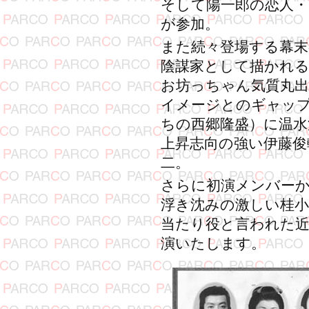
そして陽一郎の恋人
が参加。
また続々登場する幕
陰謀家として描かれる
お坊っちゃん気質丸出
イメージとのギャッ
ちの西郷隆盛）に温水
上昇志向の強い伊藤俊
二。
さらに初演メンバー
浮き沈みの激しい桂小
当たり役と言われた近
演いたします。