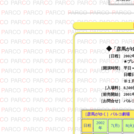
◆
「彦馬が
［日程］
2002
★プ
［開演時間］
平日＝1
日曜日
※１月
［入場料］
8,5
［前売開始］
2001
［お問合せ］
パルコ劇
［
彦馬がゆく
］
パルコ劇場
2002
日程
7(月)
8(火)
年