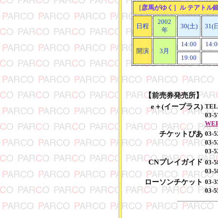
［
彦馬がゆく
］
ル テアトル
2002
日程
30(土)
31(
年
14:00
14:0
開演
3月
19:00
【前売券発売所】
e＋(イープラス)
TEL
03-5
WEB:
チケットぴあ
03-5
03-5
03-
CNプレイガイド
03-5
03-
ローソンチケット
03-
03