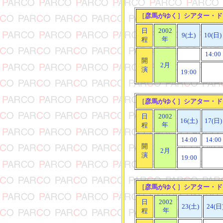
［
彦馬がゆく
］
シアター・ド
日
2002
9(土)
10(日)
年
程
14:00
開
2月
演
19:00
［
彦馬がゆく
］
シアター・ド
日
2002
16(土)
17(日)
年
程
14:00
14:00
開
2月
演
19:00
［
彦馬がゆく
］
シアター・ド
日
2002
23(土)
24(日
年
程