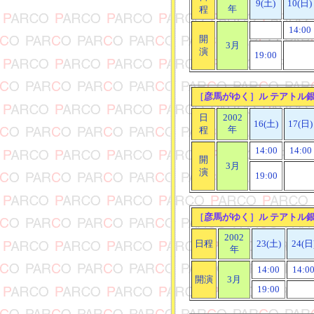
9(土)
10(日)
年
程
14:00
開
3月
演
19:00
［
彦馬がゆく
］
ル テアトル
日
2002
16(土)
17(日)
年
程
14:00
14:00
開
3月
演
19:00
［
彦馬がゆく
］
ル テアトル
2002
日程
23(土)
24(日
年
14:00
14:0
開演
3月
19:00