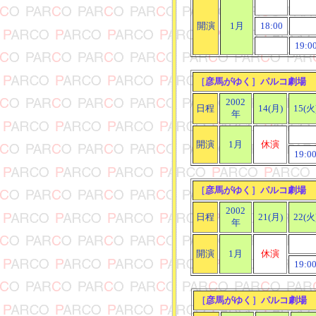
開演
1月
18:00
19:0
［
彦馬がゆく
］
パルコ劇場
2002
日程
14(月)
15(火
年
開演
1月
休演
19:0
［
彦馬がゆく
］
パルコ劇場
2002
日程
21(月)
22(火
年
開演
1月
休演
19:0
［
彦馬がゆく
］
パルコ劇場