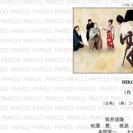
パル
HIK
［作
［企画］（株）コ
筒井道隆、
松重 豊、 梶原
本間憲一、 大