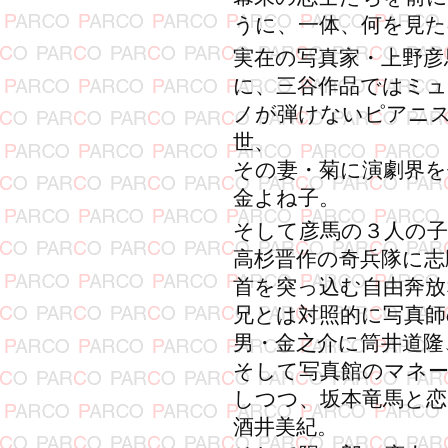
うに、一体、何を見
実在の写真家・上野彦
に、三谷作品ではミ
ノが弾けないピアニ
世、
その妻・菊に演劇界
金よね子。
そして彦馬の３人の子
高杉晋作の奇兵隊に志
首を突っ込む自由奔放
兄とは対照的に写真師
男・金之介に筒井道隆
そして写真館のマネ
しつつ、坂本竜馬と
酒井美紀。