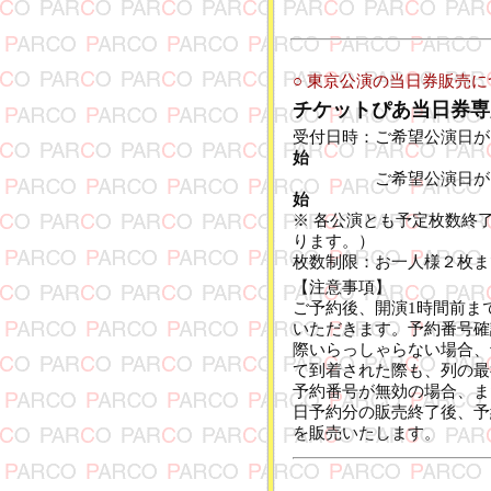
○ 東京公演の当日券販売
チケットぴあ当日券専用ダ
受付日時：ご希望公演日が
始
ご希望公演日が14
始
※ 各公演とも予定枚数終
ります。）
枚数制限：お一人様２枚ま
【注意事項】
ご予約後、開演1時間前ま
いただきます。予約番号確
際いらっしゃらない場合、
て到着された際も、列の最
予約番号が無効の場合、ま
日予約分の販売終了後、予
を販売いたします。