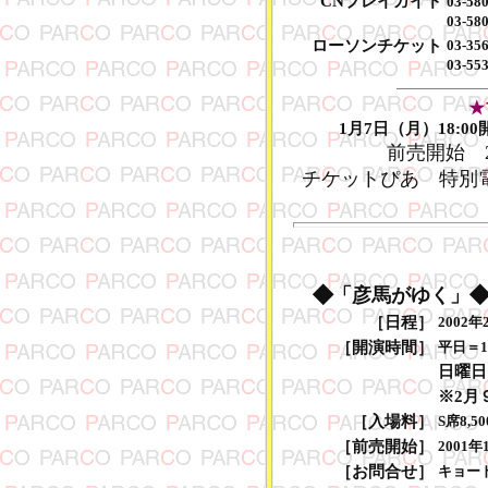
CNプレイガイド
03-58
03-5
ローソンチケット
03-35
03-5
★
1月7日（月）18:0
前売開始 2
チケットぴあ 特別電話 
◆
「彦馬がゆく」
［日程］
2002年
［開演時間］
平日＝19
日曜日
※2月
［入場料］
S席8,
［前売開始］
2001年
［お問合せ］
キョードー