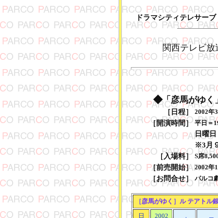
ドラマシティテレサーブ
関西テレビ
◆
「彦馬がゆく
［日程］
2002年
［開演時間］
平日＝19
日曜日
※3月９
［入場料］
S席8,5
［前売開始］
2002年
［お問合せ］
パルコ劇場
［
彦馬がゆく
］
ル テアトル
日
2002