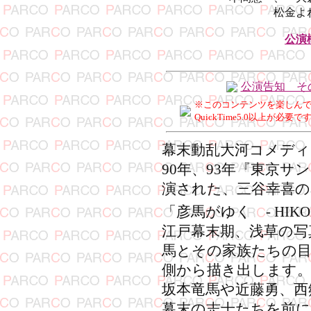
松金よ
公演
公演告知 そ
※このコンテンツを楽しん
QuickTime5.0以上が必要で
幕末動乱大河コメディ
90年、93年『東京
演された、三谷幸喜の
「彦馬がゆく - HIKO
江戸幕末期、浅草の写
馬とその家族たちの目
側から描き出します
坂本竜馬や近藤勇、西
幕末の志士たちを前