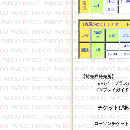
14:00
14:00
開
2月
演
19:00
［
彦馬がゆく
］
シアター・ド
2002
日程
1(金)
2(土
年
14:0
開演
3月
19:00
19:0
【前売券発売所】
e＋(イープラス)
CNプレイガイド
チケットぴあ
ローソンチケット