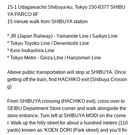
15-1 Udagawacho Shibuya-ku, Tokyo 150-8377 SHIBU
YA PARCO 8F
15 minute walk from SHIBUYA station
* JR (Japan Railway) - Yamanote Line / Saikyo Line
* Tokyu Toyoko Line / Denentoshi Line
* Keio Inokashira Line
* Tokyo Metro - Ginza LIne / Hanzomon Line
Above public transportation will stop at SHIBUYA. Once
getting off the train, find HACHIKO exit (Shibuya Crossin
g)
From SHIBUYA crossing (HACHIKO exit), cross over to
SEIBU Department Store corner and walk alongside the
store entrance. Turn left at SHIBUYA MODI on the corne
r. Walk up the hilly street for about a hundred meters (110
yards) known as ‘KOEN DORI (Park street) and you’ll fin