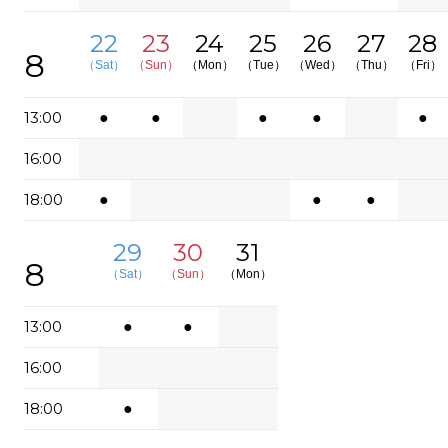
22
23
24
25
26
27
28
8
（Sat）
（Sun）
（Mon）
（Tue）
（Wed）
（Thu）
（Fri）
13:00
●
●
●
●
●
16:00
18:00
●
●
●
29
30
31
8
（Sat）
（Sun）
（Mon）
13:00
●
●
16:00
18:00
●