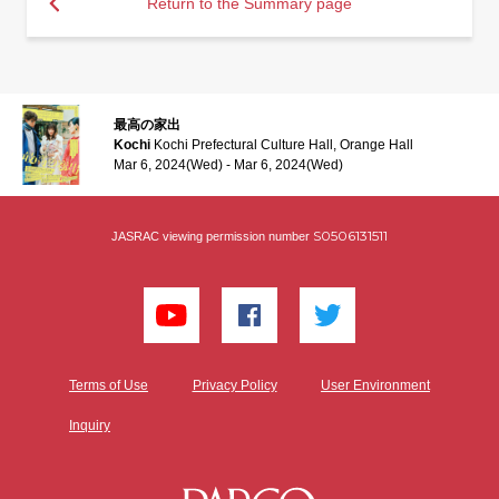
Return to the Summary page
最高の家出
Kochi
Kochi Prefectural Culture Hall, Orange Hall
Mar 6, 2024(Wed) - Mar 6, 2024(Wed)
S0506131511
JASRAC viewing permission number
Terms of Use
Privacy Policy
User Environment
Inquiry