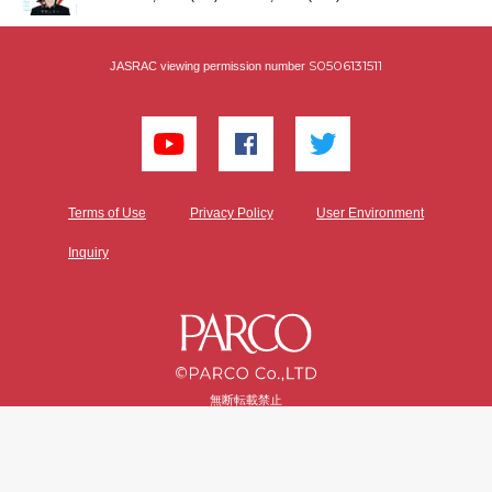
S0506131511
JASRAC viewing permission number
Terms of Use
Privacy Policy
User Environment
Inquiry
無断転載禁止