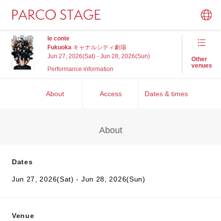
le conte
Fukuoka
キャナルシティ劇場
Jun 27, 2026(Sat) - Jun 28, 2026(Sun)
Other
venues
Performance information
About
Access
Dates & times
About
Dates
Jun 27, 2026(Sat) - Jun 28, 2026(Sun)
Venue