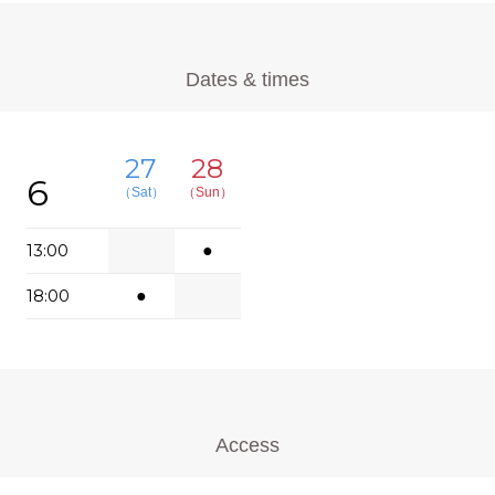
Dates & times
27
28
6
（Sat）
（Sun）
13:00
●
18:00
●
Access