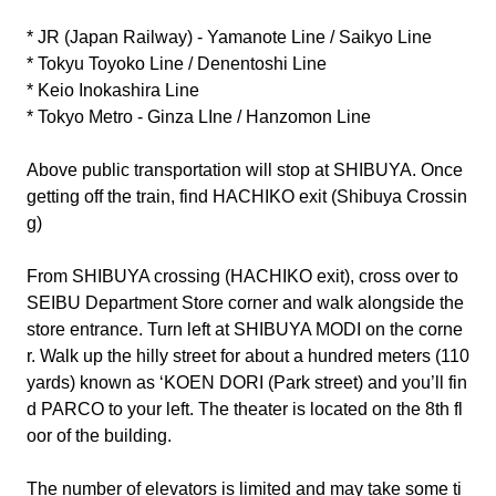
* JR (Japan Railway) - Yamanote Line / Saikyo Line
* Tokyu Toyoko Line / Denentoshi Line
* Keio Inokashira Line
* Tokyo Metro - Ginza LIne / Hanzomon Line
Above public transportation will stop at SHIBUYA. Once
getting off the train, find HACHIKO exit (Shibuya Crossin
g)
From SHIBUYA crossing (HACHIKO exit), cross over to
SEIBU Department Store corner and walk alongside the
store entrance. Turn left at SHIBUYA MODI on the corne
r. Walk up the hilly street for about a hundred meters (110
yards) known as ‘KOEN DORI (Park street) and you’ll fin
d PARCO to your left. The theater is located on the 8th fl
oor of the building.
The number of elevators is limited and may take some ti