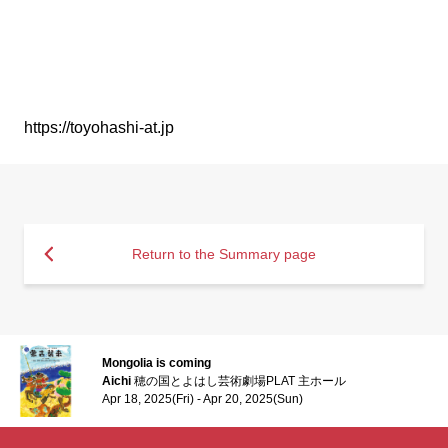
https://toyohashi-at.jp
Return to the Summary page
Mongolia is coming
Aichi
穂の国とよはし芸術劇場PLAT 主ホール
Apr 18, 2025(Fri) - Apr 20, 2025(Sun)