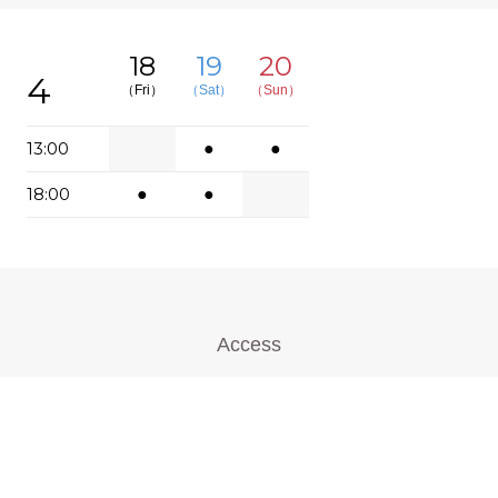
18
19
20
4
（Fri）
（Sat）
（Sun）
13:00
●
●
18:00
●
●
Access