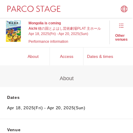
Mongolia is coming
Aichi
穂の国とよはし芸術劇場PLAT 主ホール
Apr 18, 2025(Fri) - Apr 20, 2025(Sun)
Other
venues
Performance information
About
Access
Dates & times
About
Dates
Apr 18, 2025(Fri) - Apr 20, 2025(Sun)
Venue