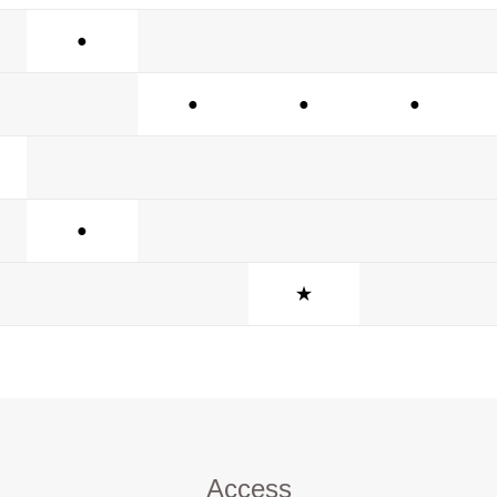
●
●
●
●
●
★
Access