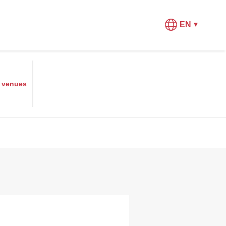
EN
r
venues