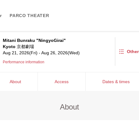
r
PARCO THEATER
Mitani Bunraku "NingyoGirai"
Kyoto
京都劇場
Othe
Aug 21, 2026(Fri) - Aug 26, 2026(Wed)
Performance information
About
Access
Dates & times
About