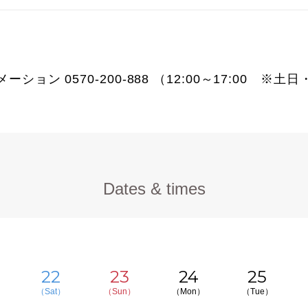
ョン 0570-200-888 （12:00～17:00 ※土
Dates & times
22
23
24
25
（Sat）
（Sun）
（Mon）
（Tue）