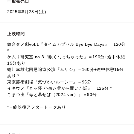
一般発売日
2025年6月28日(土)
上映時間
舞台タメ劇vol.1『タイムカプセル Bye Bye Days』＝120分
*
ケムリ研究室 no.3『眠くなっちゃった』＝190分+途中休憩
15分あり
蜷川幸雄七回忌追悼公演『ムサシ』＝160分+途中休憩15分
あり *
東京芸術劇場『気づかいルーシー』＝95分
イキウメ『奇ッ怪 小泉八雲から聞いた話』＝125分 *
こまつ座『母と暮せば（2024 ver）』＝90分
*＝終映後アフタートークあり