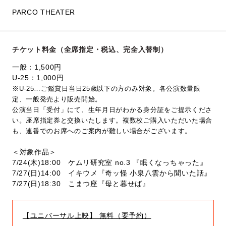
PARCO THEATER
チケット料金（全席指定・税込、完全入替制）
一般：1,500円
U-25：1,000円
※U-25…ご鑑賞日当日25歳以下の方のみ対象。各公演数量限
定、一般発売より販売開始。
公演当日「受付」にて、生年月日がわかる身分証をご提示くださ
い。座席指定券と交換いたします。複数枚ご購入いただいた場合
も、連番でのお席へのご案内が難しい場合がございます。
＜対象作品＞
7/24(木)18:00 ケムリ研究室 no.3 『眠くなっちゃった』
7/27(日)14:00 イキウメ『奇ッ怪 小泉八雲から聞いた話』
7/27(日)18:30 こまつ座『母と暮せば』
【ユニバーサル上映】 無料（要予約）