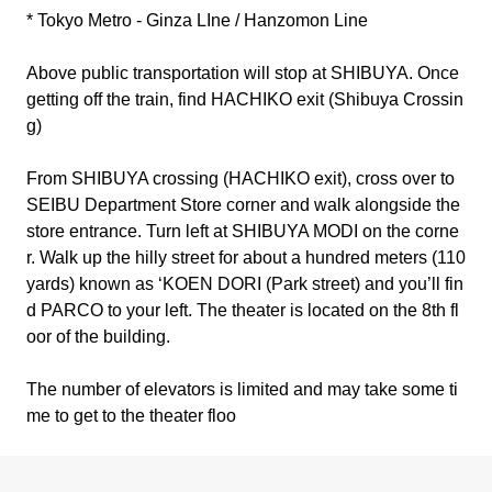
* Tokyo Metro - Ginza LIne / Hanzomon Line
Above public transportation will stop at SHIBUYA. Once
getting off the train, find HACHIKO exit (Shibuya Crossin
g)
From SHIBUYA crossing (HACHIKO exit), cross over to
SEIBU Department Store corner and walk alongside the
store entrance. Turn left at SHIBUYA MODI on the corne
r. Walk up the hilly street for about a hundred meters (110
yards) known as ‘KOEN DORI (Park street) and you’ll fin
d PARCO to your left. The theater is located on the 8th fl
oor of the building.
The number of elevators is limited and may take some ti
me to get to the theater floo