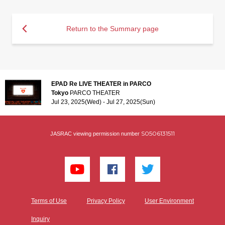
Return to the Summary page
EPAD Re LIVE THEATER in PARCO
Tokyo
PARCO THEATER
Jul 23, 2025(Wed) - Jul 27, 2025(Sun)
S0506131511
JASRAC viewing permission number
Terms of Use
Privacy Policy
User Environment
Inquiry