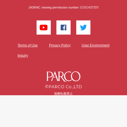
S0506131511
JASRAC viewing permission number
Terms of Use
Privacy Policy
User Environment
Inquiry
無断転載禁止