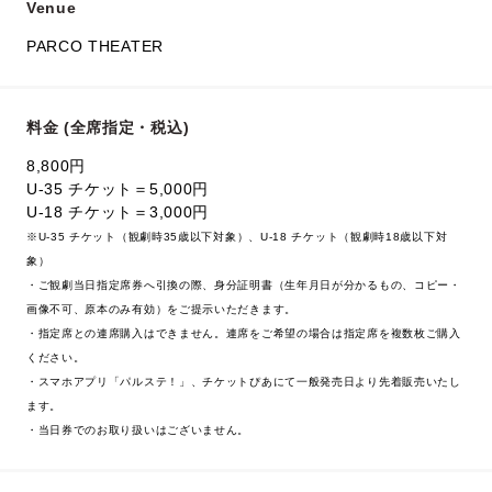
Venue
PARCO THEATER
料金 (全席指定・税込)
8,800円
U-35 チケット＝5,000円
U-18 チケット＝3,000円
※U-35 チケット（観劇時35歳以下対象）、U-18 チケット（観劇時18歳以下対
象）
・ご観劇当日指定席券へ引換の際、身分証明書（生年月日が分かるもの、コピー・
画像不可、原本のみ有効）をご提示いただきます。
・指定席との連席購入はできません。連席をご希望の場合は指定席を複数枚ご購入
ください。
・スマホアプリ「パルステ！」、チケットぴあにて一般発売日より先着販売いたし
ます。
・当日券でのお取り扱いはございません。