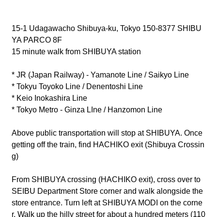
15-1 Udagawacho Shibuya-ku, Tokyo 150-8377 SHIBU
YA PARCO 8F
15 minute walk from SHIBUYA station
* JR (Japan Railway) - Yamanote Line / Saikyo Line
* Tokyu Toyoko Line / Denentoshi Line
* Keio Inokashira Line
* Tokyo Metro - Ginza LIne / Hanzomon Line
Above public transportation will stop at SHIBUYA. Once
getting off the train, find HACHIKO exit (Shibuya Crossin
g)
From SHIBUYA crossing (HACHIKO exit), cross over to
SEIBU Department Store corner and walk alongside the
store entrance. Turn left at SHIBUYA MODI on the corne
r. Walk up the hilly street for about a hundred meters (110