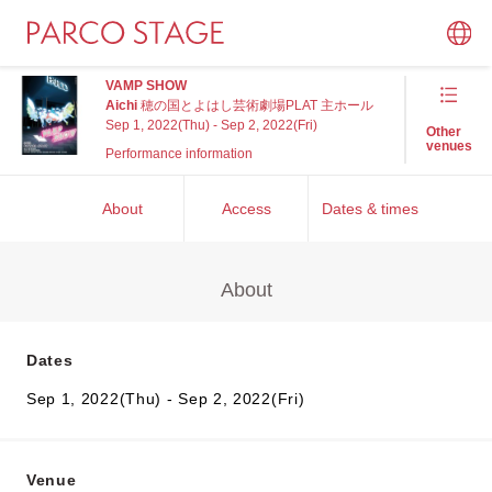
VAMP SHOW
Aichi
穂の国とよはし芸術劇場PLAT 主ホール
Sep 1, 2022(Thu) - Sep 2, 2022(Fri)
Other
venues
Performance information
About
Access
Dates & times
About
Dates
Sep 1, 2022(Thu) - Sep 2, 2022(Fri)
Venue