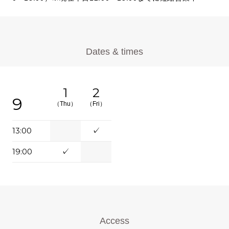
Dates & times
1
2
9
（Thu）
（Fri）
13:00
✓
19:00
✓
Access