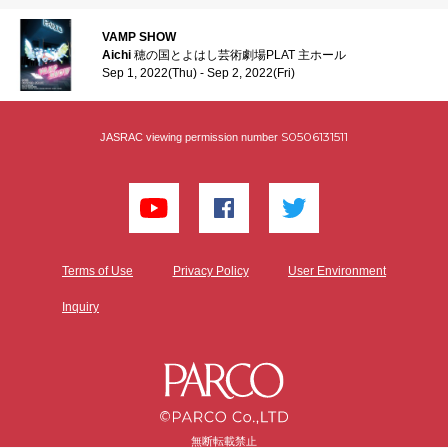
VAMP SHOW
Aichi
穂の国とよはし芸術劇場PLAT 主ホール
Sep 1, 2022(Thu) - Sep 2, 2022(Fri)
S0506131511
JASRAC viewing permission number
Terms of Use
Privacy Policy
User Environment
Inquiry
無断転載禁止