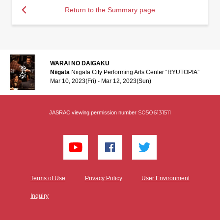
Return to the Summary page
WARAI NO DAIGAKU
Niigata
Niigata City Performing Arts Center “RYUTOPIA”
Mar 10, 2023(Fri) - Mar 12, 2023(Sun)
S0506131511
JASRAC viewing permission number
Terms of Use
Privacy Policy
User Environment
Inquiry